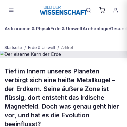
Astronomie & Physik
Erde & Umwelt
Archäologie
Gesundh
Startseite
/
Erde & Umwelt
/
Artikel
BDW Plus
ERDE & UMWELT
Tief im Innern unseres Planeten
Der eiserne Kern der Erde
verbirgt sich eine heiße Metallkugel –
der Erdkern. Seine äußere Zone ist
flüssig, dort entsteht das irdische
Magnetfeld. Doch was genau geht hier
vor, und hat es die Evolution
beeinflusst?