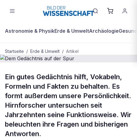
Astronomie & Physik
Erde & Umwelt
Archäologie
Gesundh
Startseite
/
Erde & Umwelt
/
Artikel
BDW Plus
ERDE & UMWELT
Ein gutes Gedächtnis hilft, Vokabeln,
Dem Gedächtnis auf der Spur
Formeln und Fakten zu behalten. Es
formt außerdem unsere Persönlichkeit.
Hirnforscher untersuchen seit
Jahrzehnten seine Funktionsweise. Wir
beleuchten ihre Fragen und bisherigen
Antworten.