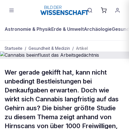
Astronomie & Physik
Erde & Umwelt
Archäologie
Gesundh
Startseite
/
Gesundheit & Medizin
/
Artikel
BDW Plus
GESUNDHEIT & MEDIZIN
Wer gerade gekifft hat, kann nicht
Cannabis beeinflusst das
unbedingt Bestleistungen bei
Arbeitsgedächtnis
Denkaufgaben erwarten. Doch wie
wirkt sich Cannabis langfristig auf das
Gehirn aus? Die bisher größte Studie
zu diesem Thema zeigt anhand von
Hirnscans von über 1000 Freiwilligen,