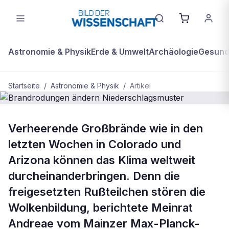
Astronomie & Physik
Erde & Umwelt
Archäologie
Gesundh
Startseite
/
Astronomie & Physik
/
Artikel
ASTRONOMIE & PHYSIK
Verheerende Großbrände wie in den
Brandrodungen ändern
letzten Wochen in Colorado und
Niederschlagsmuster
Arizona können das Klima weltweit
durcheinanderbringen. Denn die
freigesetzten Rußteilchen stören die
Wolkenbildung, berichtete Meinrat
Andreae vom Mainzer Max-Planck-