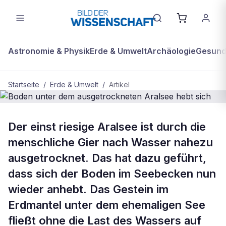
Astronomie & Physik
Erde & Umwelt
Archäologie
Gesundh
Startseite
/
Erde & Umwelt
/
Artikel
BDW Plus
ERDE & UMWELT
Der einst riesige Aralsee ist durch die
Boden unter dem ausgetrockneten
menschliche Gier nach Wasser nahezu
Aralsee hebt sich
ausgetrocknet. Das hat dazu geführt,
dass sich der Boden im Seebecken nun
wieder anhebt. Das Gestein im
Erdmantel unter dem ehemaligen See
fließt ohne die Last des Wassers auf