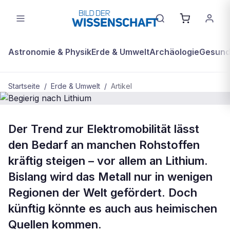
Astronomie & Physik
Erde & Umwelt
Archäologie
Gesundh
Startseite
/
Erde & Umwelt
/
Artikel
BDW Plus
ERDE & UMWELT
Der Trend zur Elektromobilität lässt
Begierig nach Lithium
den Bedarf an manchen Rohstoffen
kräftig steigen – vor allem an Lithium.
Bislang wird das Metall nur in wenigen
Regionen der Welt gefördert. Doch
künftig könnte es auch aus heimischen
Quellen kommen.