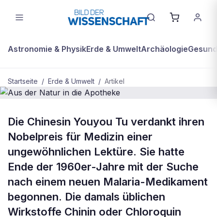
Astronomie & Physik
Erde & Umwelt
Archäologie
Gesundh
Startseite
/
Erde & Umwelt
/
Artikel
BDW Plus
ERDE & UMWELT
Die Chinesin Youyou Tu verdankt ihren
Aus der Natur in die Apotheke
Nobelpreis für Medizin einer
ungewöhnlichen Lektüre. Sie hatte
Ende der 1960er-Jahre mit der Suche
nach einem neuen Malaria-Medikament
begonnen. Die damals üblichen
Wirkstoffe Chinin oder Chloroquin