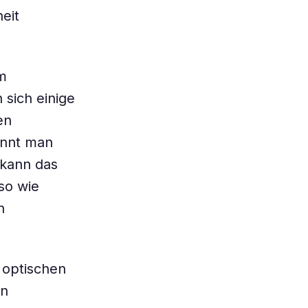
eit
im
sich einige
en
ennt man
 kann das
so wie
n
 optischen
en