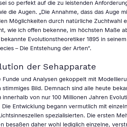
sei so perfekt auf die zu leistenden Anforderu
 wie die Augen. „Die Annahme, dass das Auge mit
den Möglichkeiten durch natürliche Zuchtwahl 
int, wie ich offen bekenne, im höchsten Maße a
 bekannte Evolutionstheoretiker 1895 in seine
pecies – Die Entstehung der Arten“.
lution der Sehapparate
e Funde und Analysen gekoppelt mit Modellier
 stimmiges Bild. Demnach sind alle heute bek
innerhalb von nur 100 Millionen Jahren Evolut
 Die Entwicklung begann vermutlich mit einzeln
Lichtsinneszellen spezialisierten. Die ersten Meh
 besaßen daher wohl lediglich einzelne, verst