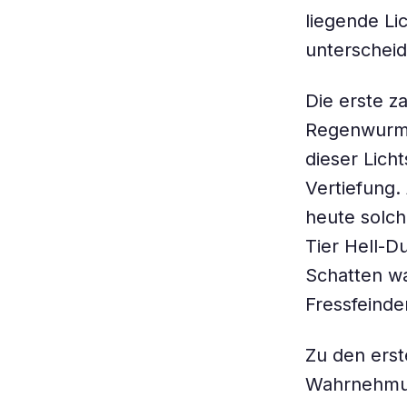
liegende Li
unterschei
Die erste z
Regenwurm.
dieser Lich
Vertiefung.
heute solch
Tier Hell-D
Schatten w
Fressfeinde
Zu den erst
Wahrnehmun