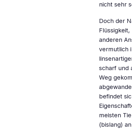
nicht sehr s
Doch der Na
Flüssigkeit,
anderen Ans
vermutlich 
linsenartig
scharf und 
Weg gekomm
abgewandel
befindet si
Eigenschafte
meisten Tie
(bislang) a