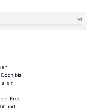
1
/
3
ken,
 Doch bis
allein
 der Erde
cht und