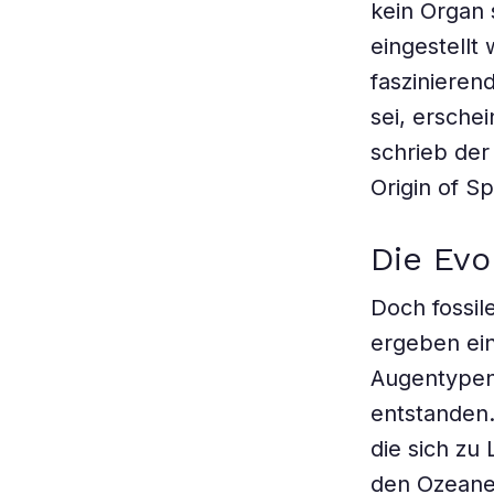
kein Organ 
eingestellt
faszinieren
sei, ersche
schrieb der
Origin of S
Die Evo
Doch fossil
ergeben ein
Augentypen 
entstanden.
die sich zu 
den Ozeanen