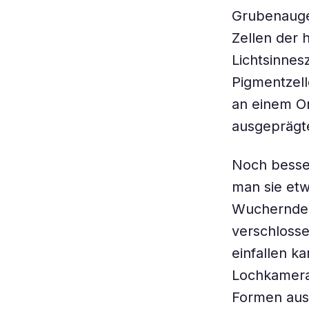
Grubenauge
Zellen der 
Lichtsinnes
Pigmentzel
an einem Or
ausgeprägt
Noch besser
man sie etw
Wucherndes 
verschlossen
einfallen ka
Lochkamera.
Formen ausm