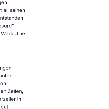
ngen
 all seinen
entstanden
bsurd“,
m Werk „The
ungen
annten
ion
en Zellen,
rzeller in
reut