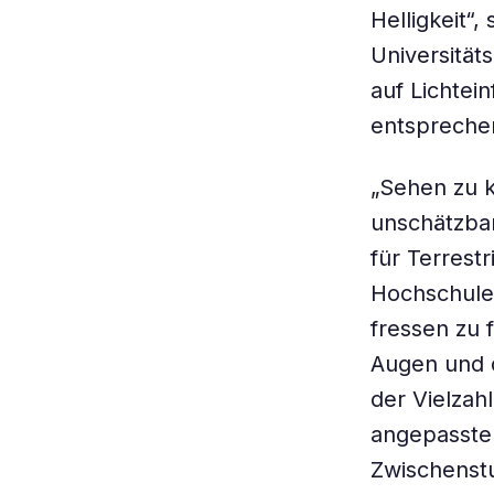
Helligkeit“
Universitäts
auf Lichtein
entsprechen
„Sehen zu k
unschätzbare
für Terrest
Hochschule 
fressen zu 
Augen und 
der Vielzah
angepassten
Zwischenstu