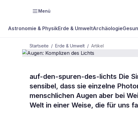
Menü
Astronomie & Physik
Erde & Umwelt
Archäologie
Gesun
Startseite
/
Erde & Umwelt
/
Artikel
auf-den-spuren-des-lichts Die Si
BDW Plus
ERDE & UMWELT
sensibel, dass sie einzelne Pho
Augen: Komp
menschlichen Augen aber bei Weit
Welt in einer Weise, die für uns fa
Lichts