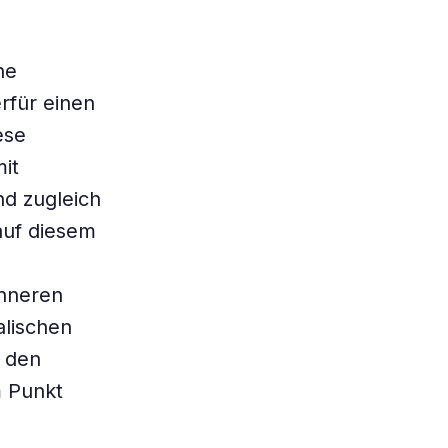
ne
erfür einen
ese
it
nd zugleich
auf diesem
Inneren
alischen
i den
m Punkt