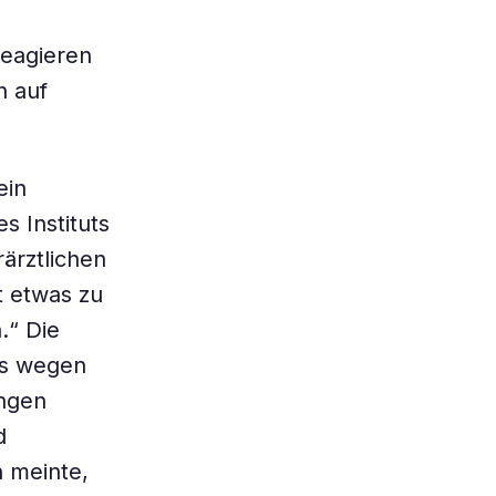
 reagieren
n auf
ein
s Instituts
rärztlichen
t etwas zu
.“ Die
rs wegen
ungen
d
 meinte,