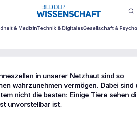
dheit & Medizin
Technik & Digitales
Gesellschaft & Psycho
nneszellen in unserer Netzhaut sind so
tonen wahrzunehmen vermögen. Dabei sind 
lizen des
em nicht die besten: Einige Tiere sehen d
st unvorstellbar ist.