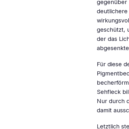
gegenüber 
deutlichere
wirkungsvol
geschützt, 
der das Lich
abgesenkten
Für diese d
Pigmentbech
becherförmi
Sehfleck bi
Nur durch d
damit aussc
Letztlich st