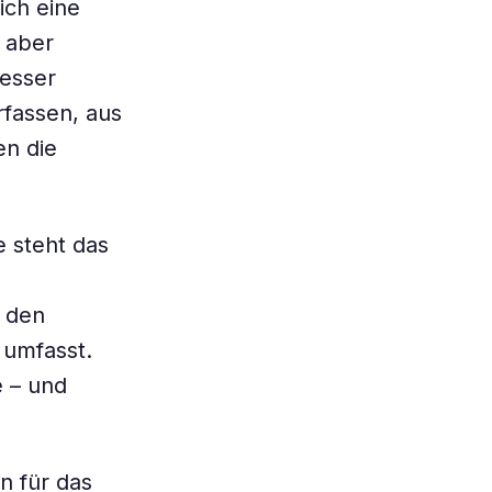
ch eine
, aber
besser
rfassen, aus
en die
e steht das
e den
 umfasst.
e – und
n für das