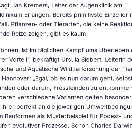
, sagt Jan Kremers, Leiter der Augenklinik am
klinikum Erlangen. Bereits primitivste Einzeller
fall. Pflanzen- oder Tierarten, die keine Reaktio
de Reize zeigen, gibt es kaum.
önnen, ist im täglichen Kampf ums Überleben 
r Vorteil“, bekräftigt Ursula Siebert, Leiterin de
rische und Aquatische Wildtierforschung der Tie
Hannover: „Egal, ob es nun darum geht, selbs
finden oder darum, Fressfeinden zu entkommen
deren verschiedene Varianten gelten besonde
l ihrer perfekt an die jeweiligen Umweltbeding
 Bauformen als Musterbeispiel für Podest- un
fen evolutiver Prozesse. Schon Charles Darwin