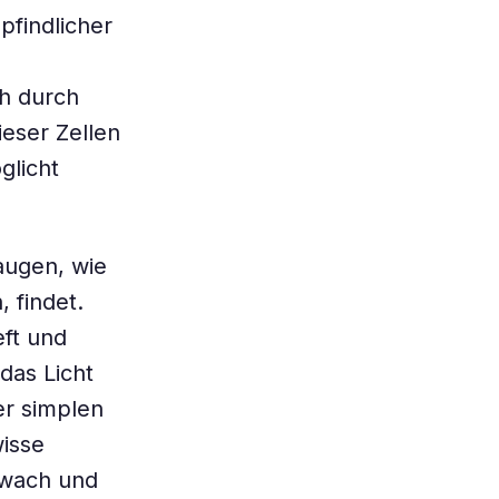
findlicher
ch durch
eser Zellen
glicht
augen, wie
 findet.
ft und
 das Licht
er simplen
isse
hwach und