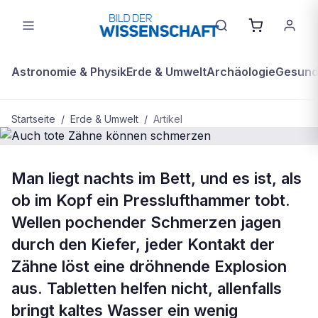
Astronomie & Physik
Erde & Umwelt
Archäologie
Gesundh
Startseite
/
Erde & Umwelt
/
Artikel
BDW Plus
ERDE & UMWELT
Man liegt nachts im Bett, und es ist, als
Auch tote Zähne können schmerzen
ob im Kopf ein Presslufthammer tobt.
Wellen pochender Schmerzen jagen
durch den Kiefer, jeder Kontakt der
Zähne löst eine dröhnende Explosion
aus. Tabletten helfen nicht, allenfalls
bringt kaltes Wasser ein wenig