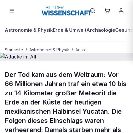
Astronomie & Physik
Erde & Umwelt
Archäologie
Gesundh
Startseite
/
Astronomie & Physik
/
Artikel
BDW Plus
ASTRONOMIE & PHYSIK
Der Tod kam aus dem Weltraum: Vor
Attacke im All
66 Millionen Jahren traf ein etwa 10 bis
zu 14 Kilometer großer Meteorit die
Erde an der Küste der heutigen
mexikanischen Halbinsel Yucatán. Die
Folgen dieses Einschlags waren
verheerend: Damals starben mehr als