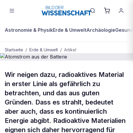
Astronomie & Physik
Erde & Umwelt
Archäologie
Gesundh
Startseite
/
Erde & Umwelt
/
Artikel
BDW Plus
ERDE & UMWELT
Wir neigen dazu, radioaktives Material
Atomstrom aus der Batterie
in erster Linie als gefährlich zu
betrachten, und das aus guten
Gründen. Dass es strahlt, bedeutet
aber auch, dass es kontinuierlich
Energie abgibt. Radioaktive Materialien
eignen sich daher hervorragend für