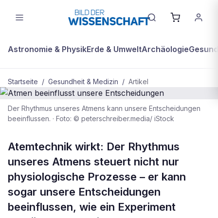
Astronomie & Physik
Erde & Umwelt
Archäologie
Gesundh
Startseite
/
Gesundheit & Medizin
/
Artikel
Der Rhythmus unseres Atmens kann unsere Entscheidungen
GESUNDHEIT & MEDIZIN
beeinflussen.
·
Foto: © peterschreiber.media/ iStock
Atmen beeinflusst unsere
Entscheidungen
Atemtechnik wirkt: Der Rhythmus
unseres Atmens steuert nicht nur
physiologische Prozesse – er kann
sogar unsere Entscheidungen
beeinflussen, wie ein Experiment