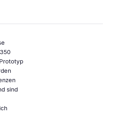
se
 350
Prototyp
erden
uenzen
nd sind
ich