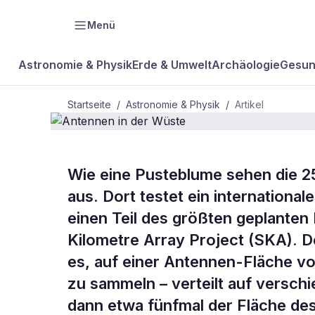
Menü
Astronomie & Physik
Erde & Umwelt
Archäologie
Gesun
Startseite
/
Astronomie & Physik
/
Artikel
ASTRONOMIE & PHYSIK
Wie eine Pusteblume sehen die 2
Antennen in
aus. Dort testet ein internation
einen Teil des größten geplanten
Wüste
Kilometre Array Project (SKA). D
es, auf einer Antennen-Fläche v
zu sammeln – verteilt auf versch
dann etwa fünfmal der Fläche des