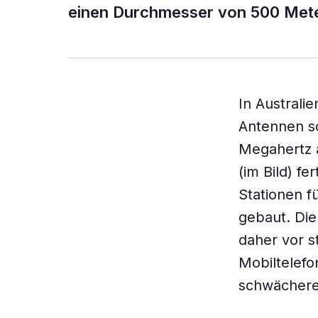
einen Durchmesser von 500 Mete
In Australi
Antennen so
Megahertz a
(im Bild) fe
Stationen f
gebaut. Die
daher vor s
Mobiltelefo
schwächere