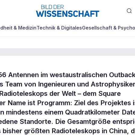
dheit & Medizin
Technik & Digitales
Gesellschaft & Psycho
56 Antennen im westaustralischen Outbac
 der
ales Team von Ingenieuren und Astrophysike
 Radioteleskops der Welt – dem Square
er Name ist Programm: Ziel des Projektes i
on mindestens einem Quadratkilometer Dat
iedene Standorte. Die Gesamtgröße entspri
 bisher größten Radioteleskops in China, 