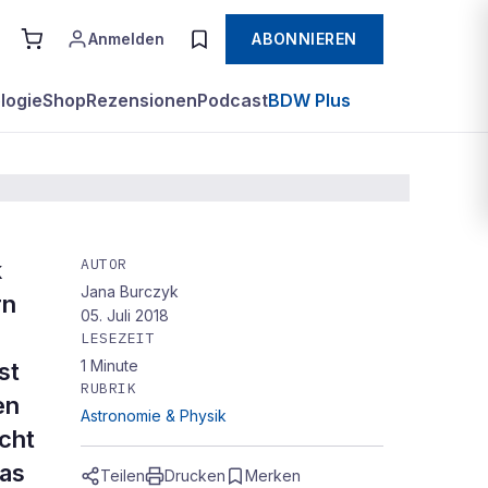
Anmelden
ABONNIEREN
logie
Shop
Rezensionen
Podcast
BDW Plus
AUTOR
k
Jana Burczyk
rn
05. Juli 2018
LESEZEIT
1
Minute
st
RUBRIK
en
Astronomie & Physik
cht
das
Teilen
Drucken
Merken