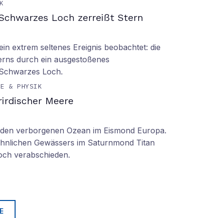
K
Schwarzes Loch zerreißt Stern
n extrem seltenes Ereignis beobachtet: die
erns durch ein ausgestoßenes
 Schwarzes Loch.
IE & PHYSIK
irdischer Meere
n den verborgenen Ozean im Eismond Europa.
 ähnlichen Gewässers im Saturnmond Titan
doch verabschieden.
E