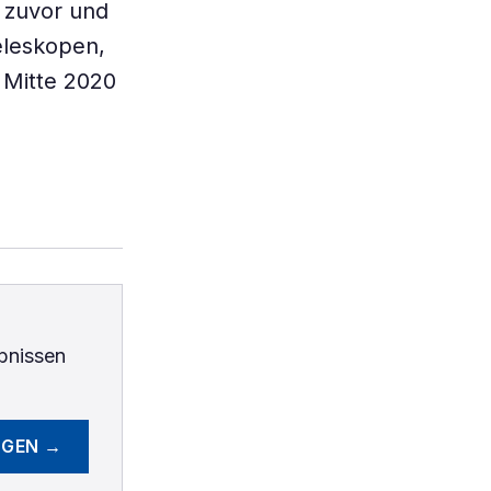
e zuvor und
eleskopen,
s Mitte 2020
bnissen
EGEN →