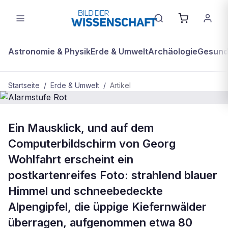
Astronomie & Physik
Erde & Umwelt
Archäologie
Gesundh
Startseite
/
Erde & Umwelt
/
Artikel
BDW Plus
ERDE & UMWELT
Ein Mausklick, und auf dem
Alarmstufe Rot
Computerbildschirm von Georg
Wohlfahrt erscheint ein
postkartenreifes Foto: strahlend blauer
Himmel und schneebedeckte
Alpengipfel, die üppige Kiefernwälder
überragen, aufgenommen etwa 80