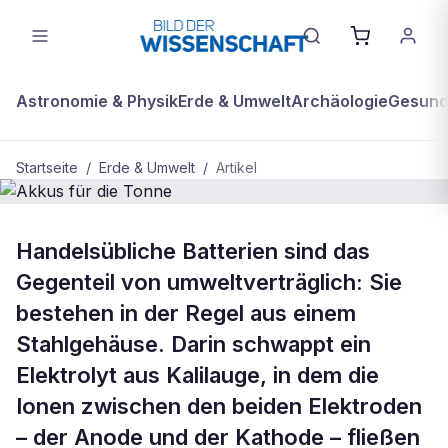
Astronomie & Physik
Erde & Umwelt
Archäologie
Gesundh
Startseite
/
Erde & Umwelt
/
Artikel
BDW Plus
ERDE & UMWELT
Handelsübliche Batterien sind das
Akkus für die Tonne
Gegenteil von umweltverträglich: Sie
bestehen in der Regel aus einem
Stahlgehäuse. Darin schwappt ein
Elektrolyt aus Kalilauge, in dem die
Ionen zwischen den beiden Elektroden
– der Anode und der Kathode – fließen