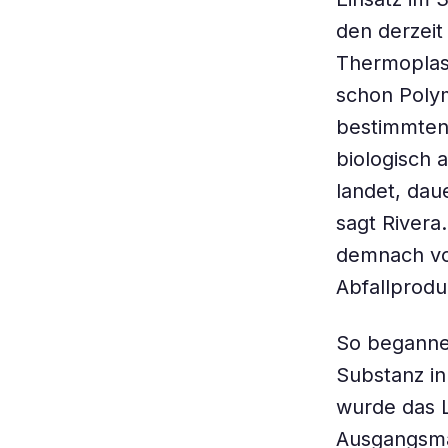
den derzei
Thermoplast
schon Polym
bestimmten
biologisch 
landet, daue
sagt Rivera
demnach vor
Abfallprodu
So begannen
Substanz in
wurde das L
Ausgangsmat