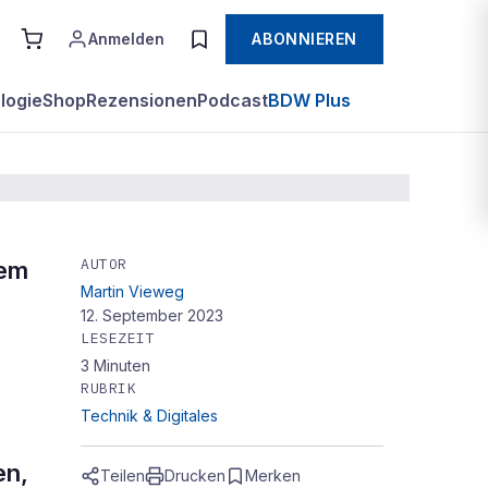
Anmelden
ABONNIEREN
logie
Shop
Rezensionen
Podcast
BDW Plus
AUTOR
dem
Martin Vieweg
12. September 2023
LESEZEIT
3
Minuten
RUBRIK
Technik & Digitales
en,
Teilen
Drucken
Merken