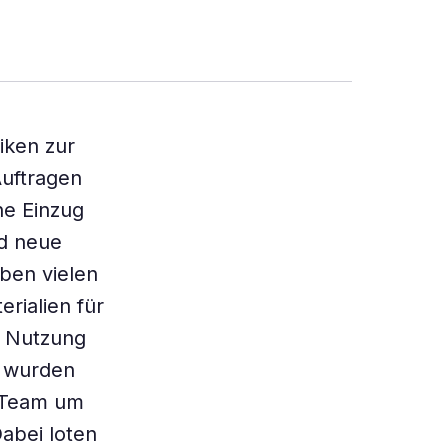
iken zur
Auftragen
he Einzug
nd neue
ben vielen
rialien für
r Nutzung
e wurden
s Team um
Dabei loten