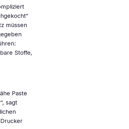
mpliziert
chgekocht“
tz müssen
ugegeben
ühren:
bare Stoffe,
zähe Paste
“, sagt
lichen
-Drucker