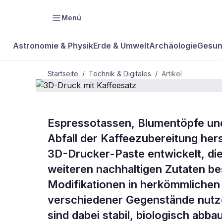
Menü
Astronomie & Physik
Erde & Umwelt
Archäologie
Gesun
Startseite
/
Technik & Digitales
/
Artikel
TECHNIK & DIGITALES
Espressotassen, Blumentöpfe un
3D-Druck mi
Abfall der Kaffeezubereitung hers
3D-Drucker-Paste entwickelt, di
Kaffeesatz
weiteren nachhaltigen Zutaten bes
Modifikationen in herkömmlichen
verschiedener Gegenstände nutze
sind dabei stabil, biologisch ab