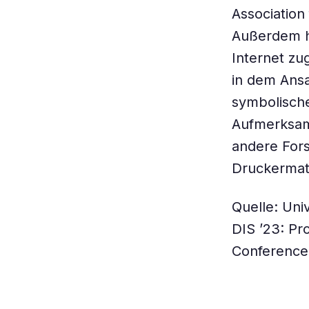
Association
Außerdem ha
Internet zu
in dem Ansa
symbolisch
Aufmerksamk
andere Fors
Druckermate
Quelle: Uni
DIS ’23: Pr
Conference