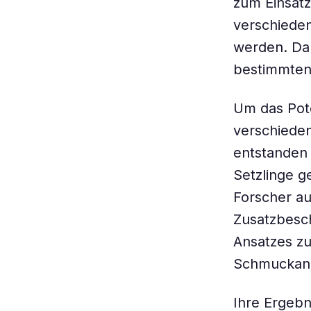
zum Einsat
verschieden
werden. Dab
bestimmten 
Um das Pote
verschieden
entstanden 
Setzlinge 
Forscher au
Zusatzbesc
Ansatzes zu
Schmuckanhä
Ihre Ergebn