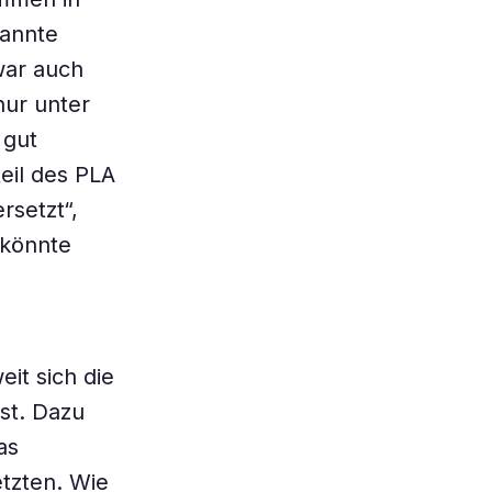
nannte
war auch
nur unter
 gut
eil des PLA
rsetzt“,
 könnte
it sich die
st. Dazu
as
tzten. Wie