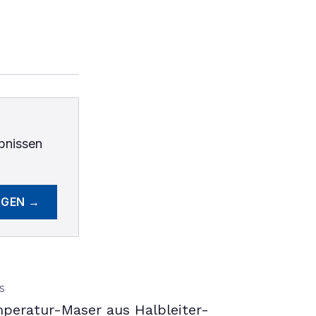
bnissen
EGEN →
S
peratur-Maser aus Halbleiter-