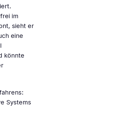
ert.
frei im
nt, sieht er
uch eine
l
d könnte
er
rfahrens:
ive Systems