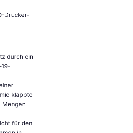
D-Drucker-
tz durch ein
-19-
einer
mie klappte
me Mengen
icht für den
ommen in