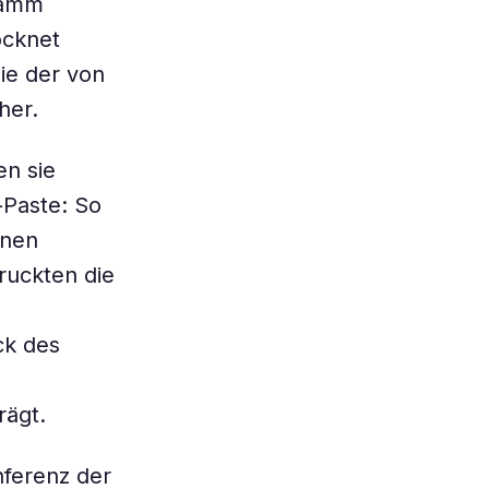
ramm
ocknet
die der von
her.
en sie
-Paste: So
enen
uckten die
ck des
rägt.
nferenz der