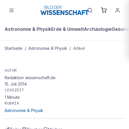
Astronomie & Physik
Erde & Umwelt
Archäologie
Gesundh
Startseite
/
Astronomie & Physik
/
Artikel
ASTRONOMIE & PHYSIK
Zwerge im Vorgarten
AUTOR
Redaktion wissenschaft.de
15. Juli 2014
LESEZEIT
1
Minute
RUBRIK
Astronomie & Physik