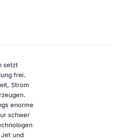
 setzt
ng frei.
eit, Strom
erzeugen.
ings enorme
nur schwer
Technologen
 Jet und