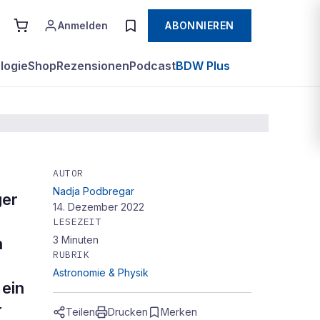
Anmelden
ABONNIEREN
logie
Shop
Rezensionen
Podcast
BDW Plus
AUTOR
Nadja Podbregar
ger
14. Dezember 2022
LESEZEIT
3
Minuten
n
RUBRIK
Astronomie & Physik
 ein
r
Teilen
Drucken
Merken