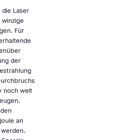
 die Laser
 winzige
gen. Für
erhaltende
genüber
ung der
estrahlung
 Durchbruchs
ty noch weit
zeugen.
 den
joule an
t werden.