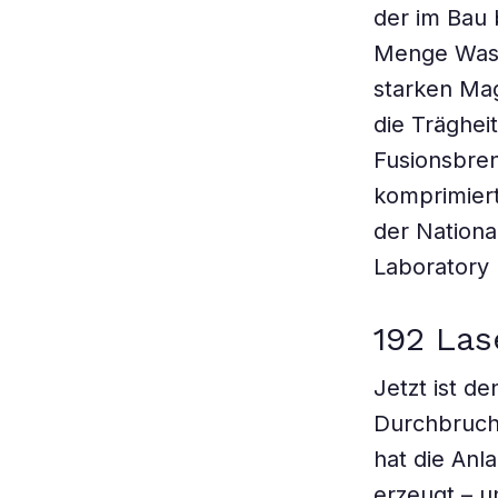
der im Bau 
Menge Wasse
starken Mag
die Träghei
Fusionsbren
komprimiert
der Nationa
Laboratory (
192 Las
Jetzt ist d
Durchbruch
hat die Anl
erzeugt – u