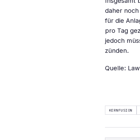
Insgesamt b
daher noch
für die Anl
pro Tag gez
jedoch müs
zünden.
Quelle: Law
KERNFUSION