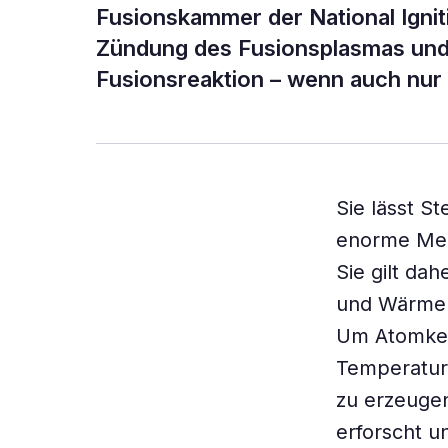
Fusionskammer der National Igniti
Zündung des Fusionsplasmas und d
Fusionsreaktion – wenn auch nur
Sie lässt S
enorme Men
Sie gilt da
und Wärme a
Um Atomker
Temperature
zu erzeugen
erforscht u