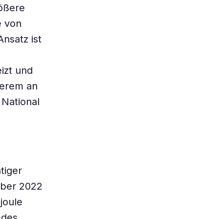
rößere
e von
nsatz ist
izt und
derem an
 National
tiger
mber 2022
joule
 des