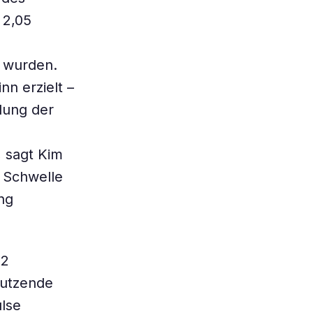
 2,05
t wurden.
n erzielt –
ndung der
, sagt Kim
e Schwelle
ng
92
Dutzende
lse