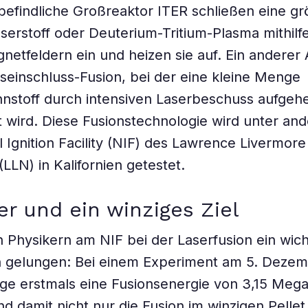
befindliche Großreaktor ITER schließen eine g
rstoff oder Deuterium-Tritium-Plasma mithilf
netfeldern ein und heizen sie auf. Ein anderer A
tseinschluss-Fusion, bei der eine kleine Menge
nstoff durch intensiven Laserbeschuss aufgehe
 wird. Diese Fusionstechnologie wird unter an
l Ignition Facility (NIF) des Lawrence Livermore
LLN) in Kalifornien getestet.
er und ein winziges Ziel
en Physikern am NIF bei der Laserfusion ein wich
 gelungen: Bei einem Experiment am 5. Deze
age erstmals eine Fusionsenergie von 3,15 Mega
nd damit nicht nur die Fusion im winzigen Pellet