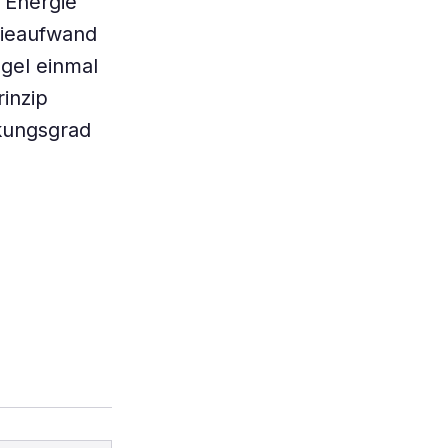
 Energie
gieaufwand
egel einmal
inzip
kungsgrad