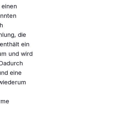
 einen
annten
ch
lung, die
enthält ein
um und wird
 Dadurch
und eine
 wiederum
ärme