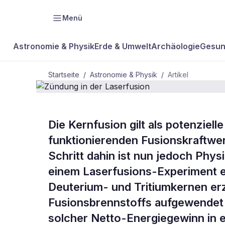
Menü
Astronomie & Physik
Erde & Umwelt
Archäologie
Gesun
Startseite
/
Astronomie & Physik
/
Artikel
ASTRONOMIE & PHYSIK
Die Kernfusion gilt als potenziell
Zündung in 
funktionierenden Fusionskraftwer
Schritt dahin ist nun jedoch Phys
Laserfusion
einem Laserfusions-Experiment e
Deuterium- und Tritiumkernen er
Fusionsbrennstoffs aufgewendet w
solcher Netto-Energiegewinn in e