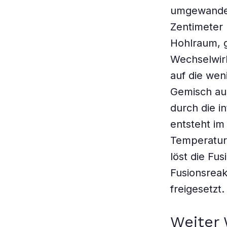
umgewandelt
Zentimeter 
Hohlraum, g
Wechselwir
auf die weni
Gemisch aus
durch die i
entsteht im
Temperatur 
löst die Fu
Fusionsreak
freigesetzt.
Weiter 