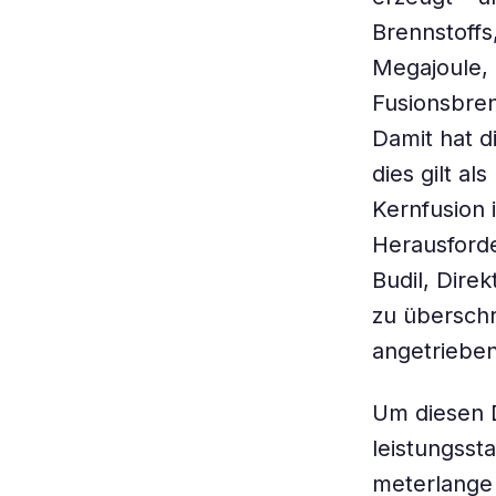
Brennstoffs
Megajoule,
Fusionsbren
Damit hat d
dies gilt a
Kernfusion 
Herausforde
Budil, Dire
zu überschr
angetrieben
Um diesen D
leistungsst
meterlange 