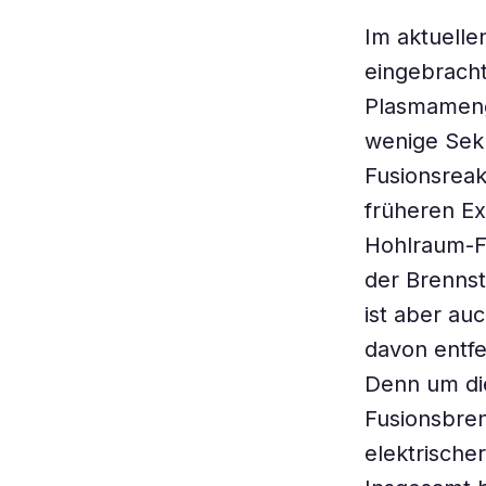
Im aktuelle
eingebracht
Plasmamenge
wenige Seku
Fusionsreak
früheren E
Hohlraum-Fo
der Brennst
ist aber auc
davon entfe
Denn um die
Fusionsbren
elektrische