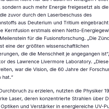
, sondern auch mehr Energie freigesetzt als die
 die zuvor durch den Laserbeschuss des
nstoffs aus Deuterium und Tritium eingebrach
ie Kernfusion erstmals einen Netto-Energiegewin
ls Meilenstein für die Fusionsforschung. „Die Zü
ist eine der größten wissenschaftlichen
rungen, die die Menschheit je angegangen ist“
ktor des Lawrence Livermore Laboratory. „Dies
eiten, war die Vision, die 60 Jahre der Forschu
 hat.“
urchbruch zu erzielen, nutzten die Physiker 1
arke Laser, deren konzentrierte Strahlen über 
Optiken und Verstärker in energiereiche UV-Pu