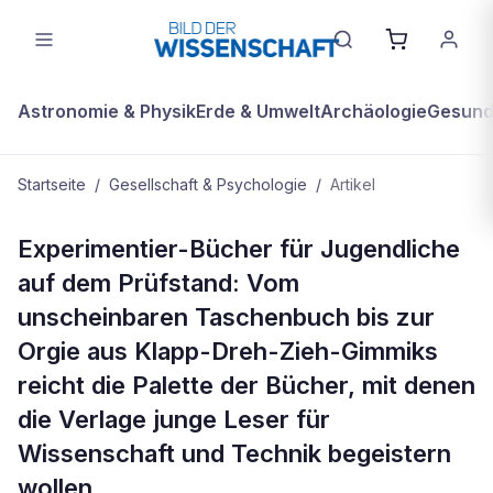
Astronomie & Physik
Erde & Umwelt
Archäologie
Gesundh
Startseite
/
Gesellschaft & Psychologie
/
Artikel
GESELLSCHAFT & PSYCHOLOGIE
Experimentier-Bücher für Jugendliche
Wissenschaft zum Anfassen
auf dem Prüfstand: Vom
unscheinbaren Taschenbuch bis zur
Orgie aus Klapp-Dreh-Zieh-Gimmiks
reicht die Palette der Bücher, mit denen
die Verlage junge Leser für
Wissenschaft und Technik begeistern
wollen.