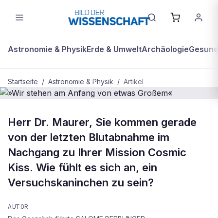
Astronomie & Physik
Erde & Umwelt
Archäologie
Gesundh
Startseite
/
Astronomie & Physik
/
Artikel
BDW Plus
ASTRONOMIE & PHYSIK
Herr Dr. Maurer, Sie kommen gerade
»Wir stehen am Anfang von etwas
von der letzten Blutabnahme im
Großem«
Nachgang zu Ihrer Mission Cosmic
Kiss. Wie fühlt es sich an, ein
Versuchskaninchen zu sein?
AUTOR