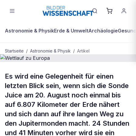
Astronomie & Physik
Erde & Umwelt
Archäologie
Gesundh
Startseite
/
Astronomie & Physik
/
Artikel
BDW Plus
ASTRONOMIE & PHYSIK
Es wird eine Gelegenheit für einen
Wettlauf zu Europa
letzten Blick sein, wenn sich die Sonde
Juice am 20. August noch einmal bis
auf 6.807 Kilometer der Erde nähert
und sich dann auf ihre langen Weg zu
den Jupitermonden macht. 24 Stunden
und 41 Minuten vorher wird sie ein