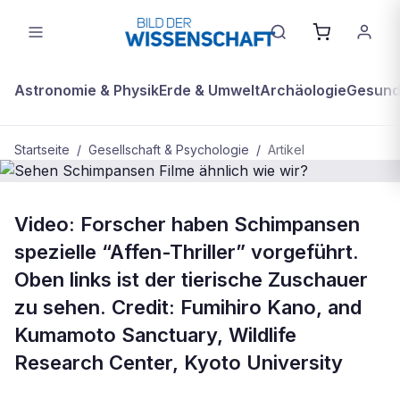
Astronomie & Physik
Erde & Umwelt
Archäologie
Gesundh
Startseite
/
Gesellschaft & Psychologie
/
Artikel
GESELLSCHAFT & PSYCHOLOGIE
Video: Forscher haben Schimpansen
Sehen Schimpansen Filme ähnlich
spezielle “Affen-Thriller” vorgeführt.
wie wir?
Oben links ist der tierische Zuschauer
zu sehen. Credit: Fumihiro Kano, and
Kumamoto Sanctuary, Wildlife
Research Center, Kyoto University