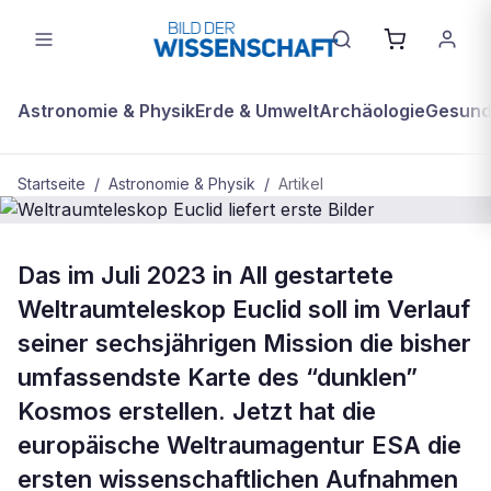
Astronomie & Physik
Erde & Umwelt
Archäologie
Gesundh
Startseite
/
Astronomie & Physik
/
Artikel
ASTRONOMIE & PHYSIK
Das im Juli 2023 in All gestartete
Weltraumteleskop Euclid liefert
Weltraumteleskop Euclid soll im Verlauf
erste Bilder
seiner sechsjährigen Mission die bisher
umfassendste Karte des “dunklen”
Kosmos erstellen. Jetzt hat die
europäische Weltraumagentur ESA die
ersten wissenschaftlichen Aufnahmen