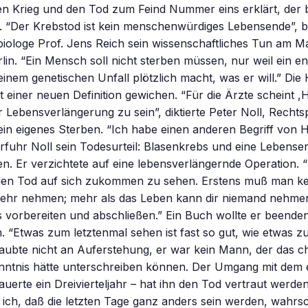
en Krieg und den Tod zum Feind Nummer eins erklärt, der 
 “Der Krebstod ist kein menschenwürdiges Lebensende”, 
biologe Prof. Jens Reich sein wissenschaftliches Tun am 
lin. “Ein Mensch soll nicht sterben müssen, nur weil ein 
einem genetischen Unfall plötzlich macht, was er will.” Die
st einer neuen Definition gewichen. “Für die Ärzte scheint ,
r Lebensverlängerung zu sein”, diktierte Peter Noll, Rechts
ein eigenes Sterben. “Ich habe einen anderen Begriff von H
erfuhr Noll sein Todesurteil: Blasenkrebs und eine Lebens
en. Er verzichtete auf eine lebensverlängernde Operation. “E
den Tod auf sich zukommen zu sehen. Erstens muß man ke
ehr nehmen; mehr als das Leben kann dir niemand nehmen
 vorbereiten und abschließen.” Ein Buch wollte er beende
. “Etwas zum letztenmal sehen ist fast so gut, wie etwas 
laubte nicht an Auferstehung, er war kein Mann, der das ch
ntnis hätte unterschreiben können. Der Umgang mit dem 
auerte ein Dreivierteljahr – hat ihn den Tod vertraut werden
 ich, daß die letzten Tage ganz anders sein werden, wahrsc