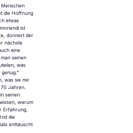
en Menschen
ßt die Hoffnung
och etwas
moriendi ist
ze, donnert der
er nächste
auch eine
n man seinen
teilen, was
t genug.”
, was sie mir
 70 Jahren.
 in seinen
e wissen, warum
er Erfahrung,
Und die
mals enttäuscht