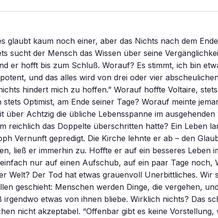
s glaubt kaum noch einer, aber das Nichts nach dem Ende 
tets sucht der Mensch das Wissen über seine Vergänglichkei
d er hofft bis zum Schluß. Worauf? Es stimmt, ich bin etw
mpotent, und das alles wird von drei oder vier abscheulich
nichts hindert mich zu hoffen.” Worauf hoffte Voltaire, stet
 stets Optimist, am Ende seiner Tage? Worauf meinte jema
it über Achtzig die übliche Lebensspanne im ausgehenden 
 reichlich das Doppelte überschritten hatte? Ein Leben la
oph Vernunft gepredigt. Die Kirche lehnte er ab – den Gla
en, ließ er immerhin zu. Hoffte er auf ein besseres Leben i
 einfach nur auf einen Aufschub, auf ein paar Tage noch,
er Welt? Der Tod hat etwas grauenvoll Unerbittliches. Wir 
llen geschieht: Menschen werden Dinge, die vergehen, und
ß irgendwo etwas von ihnen bliebe. Wirklich nichts? Das sc
en nicht akzeptabel. “Offenbar gibt es keine Vorstellung, 