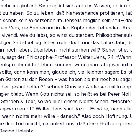
mehr möglich ist: Sie gründet sich auf das Wissen, ander
 zu haben. So zu leben, daß Nahestehende profitieren, lä
 schon kein Widersehen im Jenseits möglich sein soll – d
d, ein Vers, die Erinnerung in den Köpfen der Lebenden. Ars 
s vivendi. Wie du lebst, so wirst du sterben. Philosophensül
stiger Selbstbetrug. Ist es nicht doch nur das halbe Jahr, d
 noch leben, überleben, nicht sterben will? Sicher ist es 
rs, sagt der Philosophie-Professor Walter Jens, 74. “Wen
 entsprechend hat leben können, wenn man fähig war mitzu
ollte, dann kann man, glaube ich, viel leichter sagen: Es is
en Garten zu den Rosen – was haben sie mir noch zu sagen
üher gesagt hätten?” schrieb Christian Andersen mit knapp
gier bleibt. Wenn Gott nichts sei, so heißt es bei Peter Noll
 Sterben & Tod”, so wolle er dieses Nichts sehen. “Möcht
es geworden ist.” Walter Jens sagt dazu: “Es wäre, nach all
, wenn nichts mehr wäre – danach.” Also doch Hoffnung. 
ie den Tod umgibt, garantiert uns, daß diese Hoffnung nie
Regine Halentz