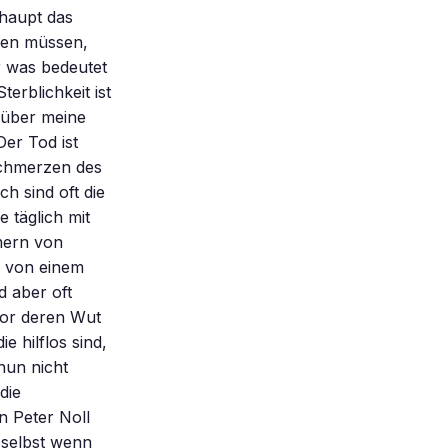
rhaupt das
ben müssen,
r was bedeutet
erblichkeit ist
n über meine
Der Tod ist
Schmerzen des
h sind oft die
 täglich mit
mern von
, von einem
 aber oft
vor deren Wut
 hilflos sind,
nun nicht
die
n Peter Noll
 selbst wenn