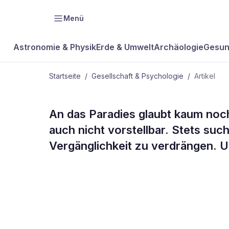
Menü
Astronomie & Physik
Erde & Umwelt
Archäologie
Gesun
Startseite
/
Gesellschaft & Psychologie
/
Artikel
GESELLSCHAFT & PSYCHOLOGIE
An das Paradies glaubt kaum noch
Was zuletzt s
auch nicht vorstellbar. Stets su
Vergänglichkeit zu verdrängen. U
Hoffnung