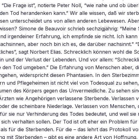
“Die Frage ist”, notierte Peter Noll, “wie nahe und ob übe
den Tod herandenken kann.” Wir alle wissen, daß wir ster
ssen unterscheidet uns von allen anderen Lebewesen. Abe
 wissen? Simone de Beauvoir schrieb sechzigjährig: “Meine St
nd irgendeiner Erfahrung, ich empfinde sie nicht. Ich kan
chsinnen, aber noch bin ich es, die darüber nachsinnt.” “
liches”, sagt Norbert Elias. Schrecklich können wohl die 
n und der Verlust der Lebenden. Und vor allem: “Schrecklic
e den Tod umgeben.” Die Erfahrung von Menschen aber, die
gehen, widerspricht diesen Phantasien. In den Sterbezim
n und Pflegeheimen ist nicht viel von Todesqual zu sehen
umen des Körpers gegen das Unvermeidliche. Zu sehen sind
Ärzten wie Angehörigen verlassene Sterbende. Verlassen 
der die scheinbare Niederlage. Verlassen von Menschen, die
für sie nur Verhinderung des Todes bedeutet, und weil sie 
 sich verhalten sollen. Der Tod ist oft eher ein Problem für 
ls für die Sterbenden. Für die – das lehrt das Protokoll vo
g mit Sterbenden – gibt es eine andere Art von Hoffnung,