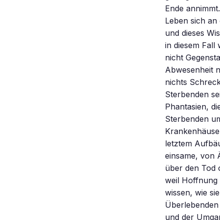
Ende annimmt. 
Leben sich an 
und dieses Wi
in diesem Fall
nicht Gegensta
Abwesenheit na
nichts Schreck
Sterbenden sei
Phantasien, di
Sterbenden um
Krankenhäuser
letztem Aufbä
einsame, von 
über den Tod o
weil Hoffnung 
wissen, wie sie
Überlebenden a
und der Umgan