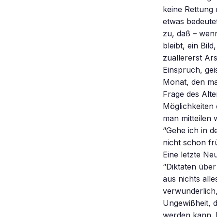
keine Rettung 
etwas bedeutet
zu, daß – wenn
bleibt, ein Bil
zuallererst Ar
Einspruch, gei
Monat, den man
Frage des Alte
Möglichkeiten
man mitteilen w
“Gehe ich in d
nicht schon fr
Eine letzte Neu
“Diktaten über
aus nichts all
verwunderlich
Ungewißheit, d
werden kann. 