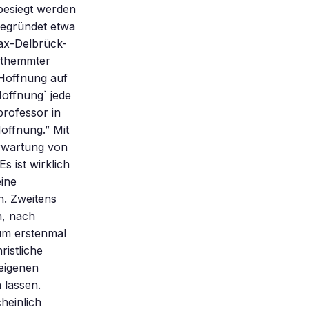
besiegt werden
begründet etwa
Max-Delbrück-
enthemmter
 Hoffnung auf
Hoffnung` jede
professor in
offnung.” Mit
erwartung von
s ist wirklich
ine
. Zweitens
n, nach
zum erstenmal
ristliche
eigenen
 lassen.
heinlich