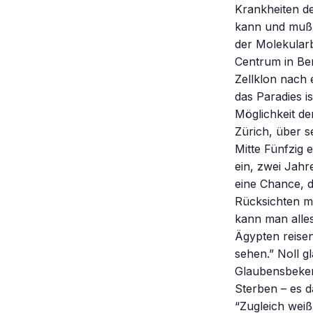
Krankheiten d
kann und muß.
der Molekular
Centrum in Ber
Zellklon nach 
das Paradies i
Möglichkeit de
Zürich, über s
Mitte Fünfzig 
ein, zwei Jahr
eine Chance, 
Rücksichten m
kann man alles
Ägypten reisen
sehen.” Noll g
Glaubensbeken
Sterben – es d
“Zugleich weiß