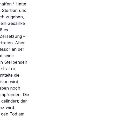
affen.” Hatte
in Sterben und
ich zugeben,
, ein Gedanke
ß es
 Zersetzung –
rtreten. Aber
essor an der
nd seine
on Sterbenden
 trat die
ttelte die
tion wird
 Leben noch
 empfunden. Die
gelindert; der
nz wird
r den Tod am