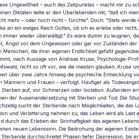
ese Ungewißheit – auch des Zeitpunktes – macht mir zu sch
einen Diktaten teilte er den Überlebenden mit, “daß ich me
ht mehr – oder noch nicht – fürchte”. Doch: “Stets werde 
e an ein ewiges Reich Gottes, ob ich es erlebe oder nicht
ch immer wieder überwältigt.” Es wäre dumm zu leugnen, da
bt, Angst vor dem Ungewissen oder gar vor Zuständen der
en Menschen, die ihrer eigenen Endlichkeit gefaßt gegenübe
mmt, nach Aussage von Andreas Kruse, Psychologie-Prof
eifswald, nicht so oft vor, wie die meisten glauben. Kruse u
aben über zwei Jahre hinweg die psychische Entwicklung v
 Männern und Frauen – verfolgt. Häufiger als Todesängste
Sterben auf, vor Schmerzen oder Isolation. Außerdem ermi
pen der Auseinandersetzung mit Sterben und Tod: Die Situa
eichzeitig sucht der Sterbende nach Möglichkeiten, die das
ation und Verbitterung nehmen zu; das Leben wird als Last
d durch das Erleben der Sinnhaftigkeit des eigenen Lebens 
einen neuen Lebenssinn. Die Bedrohung der eigenen Existe
 Sterbende durchschreitet Phasen tiefer Depression, bis e