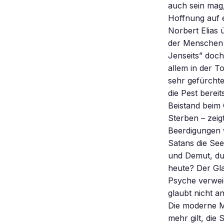
auch sein mag,
Hoffnung auf e
Norbert Elias 
der Menschen 
Jenseits” doch
allem in der T
sehr gefürchte
die Pest berei
Beistand beim 
Sterben – zeigt
Beerdigungen 
Satans die See
und Demut, du
heute? Der Gla
Psyche verweig
glaubt nicht a
Die moderne Me
mehr gilt, die 