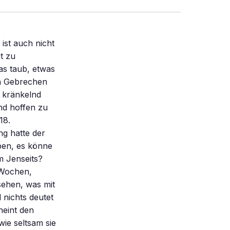
ist auch nicht
t zu
as taub, etwas
en Gebrechen
s kränkelnd
nd hoffen zu
18.
ng hatte der
uben, es könne
m Jenseits?
 Wochen,
sehen, was mit
 nichts deutet
heint den
wie seltsam sie