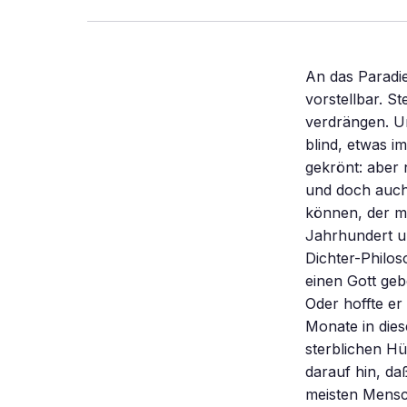
An das Paradie
vorstellbar. S
verdrängen. Un
blind, etwas i
gekrönt: aber 
und doch auch
können, der m
Jahrhundert um
Dichter-Philos
einen Gott geb
Oder hoffte er
Monate in dies
sterblichen Hü
darauf hin, da
meisten Mensch