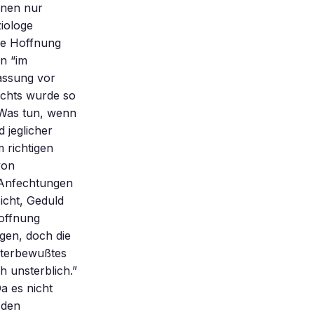
hnen nur
ziologe
die Hoffnung
n “im
fassung vor
ichts wurde so
 Was tun, wenn
 jeglicher
 richtigen
von
 Anfechtungen
icht, Geduld
offnung
gen, doch die
Unterbewußtes
h unsterblich.”
Da es nicht
 den