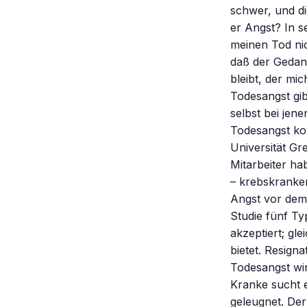
schwer, und di
er Angst? In s
meinen Tod nic
daß der Gedank
bleibt, der mi
Todesangst gi
selbst bei jen
Todesangst ko
Universität Gr
Mitarbeiter h
– krebskranken
Angst vor dem 
Studie fünf Ty
akzeptiert; gl
bietet. Resign
Todesangst wir
Kranke sucht 
geleugnet. Der