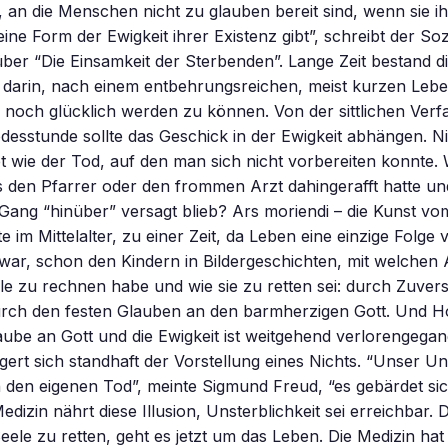
 an die Menschen nicht zu glauben bereit sind, wenn sie i
ine Form der Ewigkeit ihrer Existenz gibt”, schreibt der So
über “Die Einsamkeit der Sterbenden”. Lange Zeit bestand 
darin, nach einem entbehrungsreichen, meist kurzen Lebe
 noch glücklich werden zu können. Von der sittlichen Ver
odesstunde sollte das Geschick in der Ewigkeit abhängen. N
t wie der Tod, auf den man sich nicht vorbereiten konnte.
ts den Pfarrer oder den frommen Arzt dahingerafft hatte und
Gang “hinüber” versagt blieb? Ars moriendi – die Kunst vom
e im Mittelalter, zu einer Zeit, da Leben eine einzige Folge 
war, schon den Kindern in Bildergeschichten, mit welchen
le zu rechnen habe und wie sie zu retten sei: durch Zuvers
rch den festen Glauben an den barmherzigen Gott. Und H
ube an Gott und die Ewigkeit ist weitgehend verlorengegan
ert sich standhaft der Vorstellung eines Nichts. “Unser 
n den eigenen Tod”, meinte Sigmund Freud, “es gebärdet sic
dizin nährt diese Illusion, Unsterblichkeit sei erreichbar. 
Seele zu retten, geht es jetzt um das Leben. Die Medizin hat