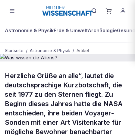
Astronomie & Physik
Erde & Umwelt
Archäologie
Gesundh
Startseite
/
Astronomie & Physik
/
Artikel
BDW Plus
ASTRONOMIE & PHYSIK
Herzliche Grüße an alle“, lautet die
Was wissen die Aliens?
deutschsprachige Kurzbotschaft, die
seit 1977 zu den Sternen fliegt. Zu
Beginn dieses Jahres hatte die NASA
entschieden, ihre beiden Voyager-
Sonden mit einer Art Visitenkarte für
mögliche Bewohner benachbarter