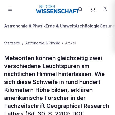
Astronomie & Physik
Erde & Umwelt
Archäologie
Gesundh
Startseite
/
Astronomie & Physik
/
Artikel
ASTRONOMIE & PHYSIK
Meteoriten können gleichzeitig zwei
Warum Sternschnuppen zwei
verschiedene Leuchtspuren am
Leuchtspuren haben
nächtlichen Himmel hinterlassen. Wie
sich diese Schweife in rund hundert
Kilometern Höhe bilden, erklären
amerikanische Forscher in der
Fachzeitschrift Geographical Research
Letters (Bd. 30, S. 2202; DOI: