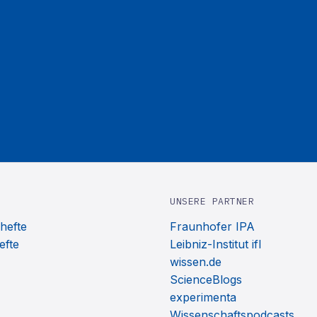
UNSERE PARTNER
hefte
Fraunhofer IPA
efte
Leibniz-Institut ifl
wissen.de
ScienceBlogs
experimenta
Wissenschaftspodcasts