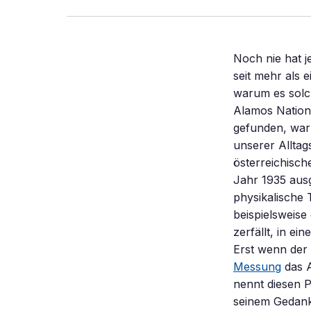
Noch nie hat j
seit mehr als 
warum es solc
Alamos Nationa
gefunden, war
unserer Alltag
österreichisch
Jahr 1935 aus
physikalische 
beispielsweise
zerfällt, in ei
Erst wenn der
Messung
das A
nennt diesen 
seinem Gedank