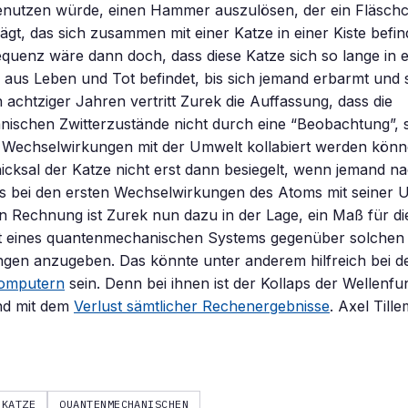
nutzen würde, einen Hammer auszulösen, der ein Fläschc
lägt, das sich zusammen mit einer Katze in einer Kiste befin
quenz wäre dann doch, dass diese Katze sich so lange in 
 aus Leben und Tot befindet, bis sich jemand erbarmt und 
n achtziger Jahren vertritt Zurek die Auffassung, dass die
ischen Zwitterzustände nicht durch eine “Beobachtung”,
n Wechselwirkungen mit der Umwelt kollabiert werden kö
cksal der Katze nicht erst dann besiegelt, wenn jemand n
s bei den ersten Wechselwirkungen des Atoms mit seiner U
en Rechnung ist Zurek nun dazu in der Lage, ein Maß für di
it eines quantenmechanischen Systems gegenüber solchen
gen anzugeben. Das könnte unter anderem hilfreich bei d
omputern
sein. Denn bei ihnen ist der Kollaps der Wellenfu
nd mit dem
Verlust sämtlicher Rechenergebnisse
. Axel Till
KATZE
QUANTENMECHANISCHEN