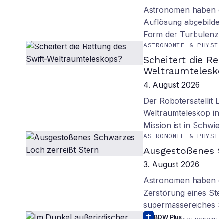
Astronomen haben d
Auflösung abgebilde
Form der Turbulenz
ASTRONOMIE & PHYSI
Scheitert die R
Weltraumtelesk
4. August 2026
Der Robotersatellit 
Weltraumteleskop in
Mission ist in Schwie
ASTRONOMIE & PHYSI
Ausgestoßenes 
3. August 2026
Astronomen haben ei
Zerstörung eines St
supermassereiches
BDW Plus