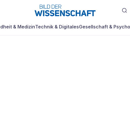
dheit & Medizin
Technik & Digitales
Gesellschaft & Psycho
dingers Katze
 oder lebendig is