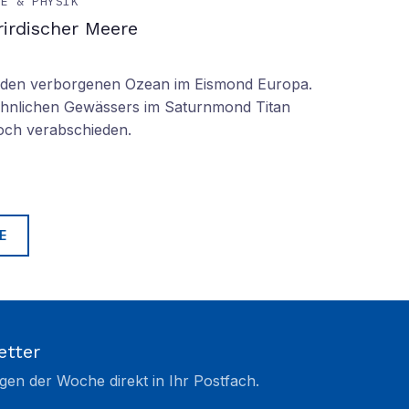
IE & PHYSIK
irdischer Meere
n den verborgenen Ozean im Eismond Europa.
 ähnlichen Gewässers im Saturnmond Titan
doch verabschieden.
E
etter
gen der Woche direkt in Ihr Postfach.