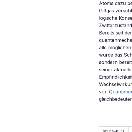
Atoms dazu be
Giftgas zersch
logische Konse
Zwitterzustand
Bereits seit de
quantenmechan
alle mögliche
würde das Schi
sondern bereit
seiner aktuell
Empfindlichke
Wechselwirkun
von
Quantenc
gleichbedeute
BEOBACHTET