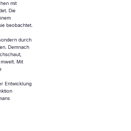
hen mit
det. Die
einem
sie beobachtet.
 sondern durch
nnen. Demnach
achschaut,
mwelt. Mit
e
er Entwicklung
nktion
emans