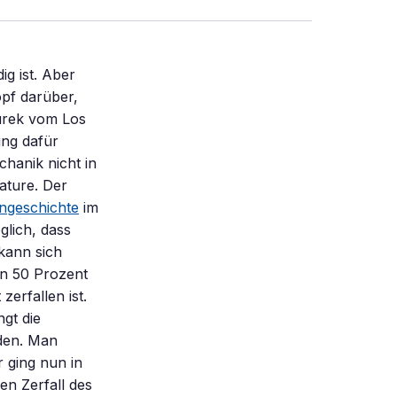
ig ist. Aber
pf darüber,
urek vom Los
ung dafür
hanik nicht in
ature. Der
ngeschichte
im
lich, dass
kann sich
on 50 Prozent
zerfallen ist.
gt die
iden. Man
r ging nun in
n Zerfall des