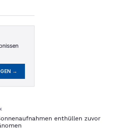
bnissen
EGEN →
K
Sonnenaufnahmen enthüllen zuvor
hänomen