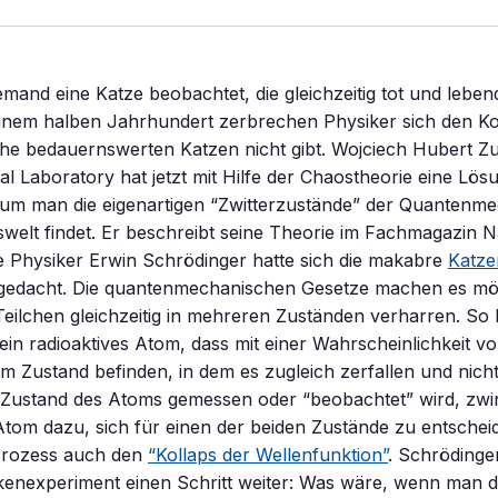
emand eine Katze beobachtet, die gleichzeitig tot und lebend
einem halben Jahrhundert zerbrechen Physiker sich den Ko
he bedauernswerten Katzen nicht gibt. Wojciech Hubert Z
l Laboratory hat jetzt mit Hilfe der Chaostheorie eine Lös
um man die eigenartigen “Zwitterzustände” der Quantenmec
swelt findet. Er beschreibt seine Theorie im Fachmagazin N
e Physiker Erwin Schrödinger hatte sich die makabre
Katze
gedacht. Die quantenmechanischen Gesetze machen es mög
Teilchen gleichzeitig in mehreren Zuständen verharren. So 
 ein radioaktives Atom, dass mit einer Wahrscheinlichkeit v
nem Zustand befinden, in dem es zugleich zerfallen und nicht 
 Zustand des Atoms gemessen oder “beobachtet” wird, zwin
tom dazu, sich für einen der beiden Zustände zu entsche
Prozess auch den
“Kollaps der Wellenfunktion”
. Schrödinge
enexperiment einen Schritt weiter: Was wäre, wenn man de