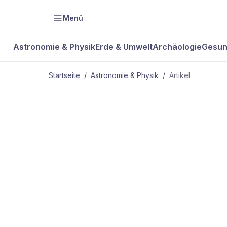
Menü
Astronomie & Physik
Erde & Umwelt
Archäologie
Gesun
Startseite
/
Astronomie & Physik
/
Artikel
ASTRONOMIE & PHYSIK
Warum Schrö
entweder tot