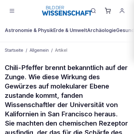
Astronomie & Physik
Erde & Umwelt
Archäologie
Gesundh
Startseite
/
Allgemein
/
Artikel
ALLGEMEIN
Chili-Pfeffer brennt bekanntlich auf der
Warum Pfeffer wie Feuer brennt
Zunge. Wie diese Wirkung des
Gewürzes auf molekularer Ebene
zustande kommt, fanden
Wissenschaftler der Universität von
Kalifornien in San Francisco heraus.
Sie machten den chemischen Rezeptor
ausfindig, der das für die Schärfe des