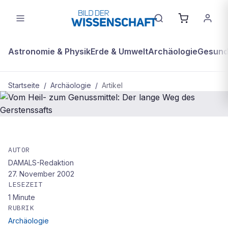
Astronomie & Physik
Erde & Umwelt
Archäologie
Gesundh
Startseite
/
Archäologie
/
Artikel
ARCHÄOLOGIE
Vom Heil- zum Genussmittel: Der
AUTOR
DAMALS-Redaktion
lange Weg des Gerstenssafts
27. November 2002
LESEZEIT
1
Minute
RUBRIK
Archäologie