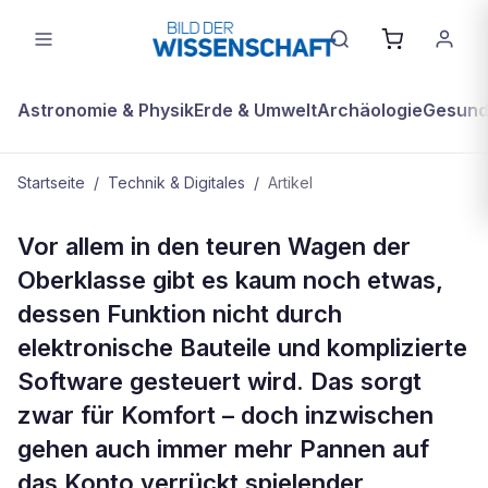
Astronomie & Physik
Erde & Umwelt
Archäologie
Gesundh
Startseite
/
Technik & Digitales
/
Artikel
TECHNIK & DIGITALES
Vor allem in den teuren Wagen der
Verflixte Elektronik
Oberklasse gibt es kaum noch etwas,
dessen Funktion nicht durch
elektronische Bauteile und komplizierte
Software gesteuert wird. Das sorgt
zwar für Komfort – doch inzwischen
gehen auch immer mehr Pannen auf
das Konto verrückt spielender