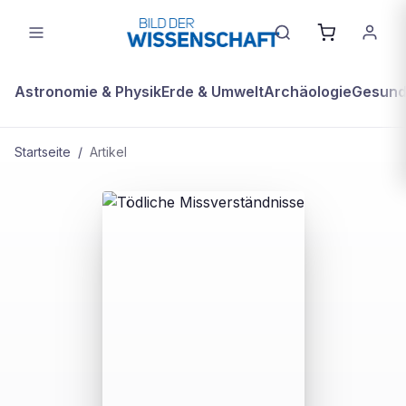
Astronomie & Physik
Erde & Umwelt
Archäologie
Gesundh
Startseite
/
Artikel