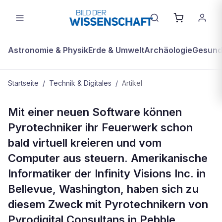
Astronomie & Physik
Erde & Umwelt
Archäologie
Gesundh
Startseite
/
Technik & Digitales
/
Artikel
TECHNIK & DIGITALES
Mit einer neuen Software können
Software berechnet das ultimative
Pyrotechniker ihr Feuerwerk schon
Traum-Feuerwerk
bald virtuell kreieren und vom
Computer aus steuern. Amerikanische
Informatiker der Infinity Visions Inc. in
Bellevue, Washington, haben sich zu
diesem Zweck mit Pyrotechnikern von
Pyrodigital Consultans in Pebble