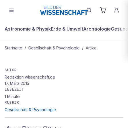
Astronomie & Physik
Erde & Umwelt
Archäologie
Gesundh
Startseite
/
Gesellschaft & Psychologie
/
Artikel
GESELLSCHAFT & PSYCHOLOGIE
SMS vom Friedhof
AUTOR
Redaktion wissenschaft.de
17. März 2015
LESEZEIT
1
Minute
RUBRIK
Gesellschaft & Psychologie