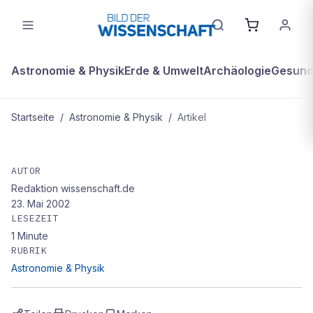
Astronomie & Physik
Erde & Umwelt
Archäologie
Gesundh
Startseite
/
Astronomie & Physik
/
Artikel
ASTRONOMIE & PHYSIK
Schwerer Verdacht: Haben Physiker
AUTOR
Redaktion wissenschaft.de
der Bell Labs Studien gefälscht?
23. Mai 2002
LESEZEIT
1
Minute
RUBRIK
Astronomie & Physik