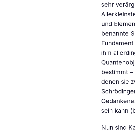
sehr verärg
Allerkleins
und Element
benannte Sc
Fundament 
ihm allerdi
Quantenobje
bestimmt – 
denen sie z
Schrödinger
Gedankenexp
sein kann (
Nun sind Ka