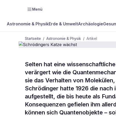
Menü
Astronomie & Physik
Erde & Umwelt
Archäologie
Gesun
Startseite
/
Astronomie & Physik
/
Artikel
Selten hat eine wissenschaftlich
BDW Plus
ASTRONOMIE & PHYSIK
verärgert wie die Quantenmechani
Schrödinger
sie das Verhalten von Molekülen,
Schrödinger hatte 1926 die nach
wächst
aufgestellt, die bis heute als Fu
Konsequenzen gefielen ihm allerd
können sich Quantenobjekte – sol