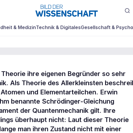
dheit & Medizin
Technik & Digitales
Gesellschaft & Psycho
e Theorie ihre eigenen Begründer so sehr
k. Als Theorie des Allerkleinsten beschrei
s Katze
 Atomen und Elementarteilchen. Erwin
 ihm benannte Schrödinger-Gleichung
ndament der Quantenmechanik gilt. Ihre
ings überhaupt nicht: Laut dieser Theorie
ange man ihren Zustand nicht mit einer