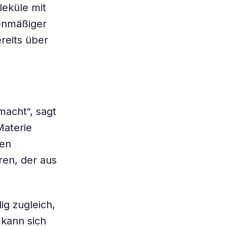
eküle mit
enmäßiger
eits über
acht“, sagt
Materie
sen
en, der aus
ig zugleich,
 kann sich