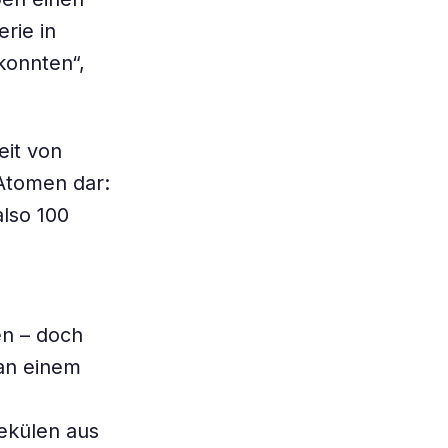
rie in
konnten“,
eit von
 Atomen dar:
also 100
n – doch
an einem
lekülen aus