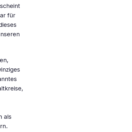
 scheint
ar für
dieses
unseren
en,
winziges
anntes
ltkreise,
 als
rn.