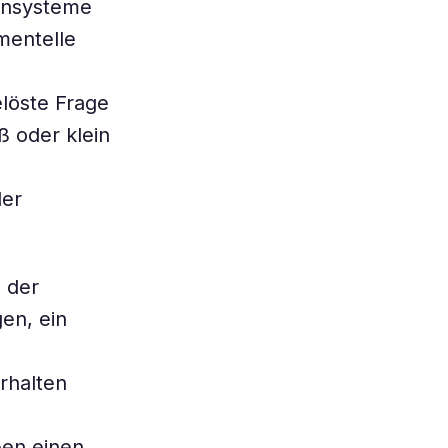
tensysteme
imentelle
löste Frage
ß oder klein
der
 der
en, ein
rhalten
ben einen