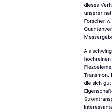
dieses Verh
unserer nat
Forscher wi
Quantenverh
Messergebni
Als schwing
hochreinen 
Piezoelemen
Transmon. D
die sich gu
Eigenschaf
Stromtransp
interessan