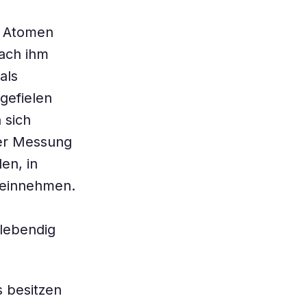
, Atomen
nach ihm
als
gefielen
 sich
ner Messung
en, in
g einnehmen.
 lebendig
 besitzen