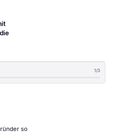
it
die
1
/
3
gründer so