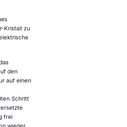
nes
Kristall zu
lektrische
das
uf den
ur auf einen
ten Schritt
ersetzte
 frei
mon wieder