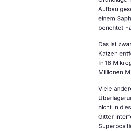
Aufbau gesc
einem Saphi
berichtet F
Das ist zwa
Katzen entf
In 16 Mikro
Millionen Mi
Viele ande
Überlageru
nicht in d
Gitter inter
Superpositi