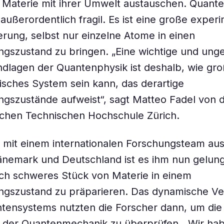
g Materie mit ihrer Umwelt austauschen. Quan
 außerordentlich fragil. Es ist eine große exper
rung, selbst nur einzelne Atome in einen
gszustand zu bringen. „Eine wichtige und unge
dlagen der Quantenphysik ist deshalb, wie gro
lisches System sein kann, das derartige
gszustände aufweist“, sagt Matteo Fadel von 
schen Technischen Hochschule Zürich.
mit einem internationalen Forschungsteam aus
nemark und Deutschland ist es ihm nun gelung
ch schweres Stück von Materie in einem
ngszustand zu präparieren. Das dynamische Ve
tensystems nutzten die Forscher dann, um die
 der Quantenmechanik zu überprüfen. „Wir ha