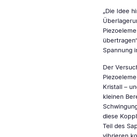
„Die Idee h
Überlageru
Piezoelemen
übertragen“
Spannung i
Der Versuch
Piezoeleme
Kristall – u
kleinen Ber
Schwingungs
diese Koppl
Teil des Sa
vibrieren k