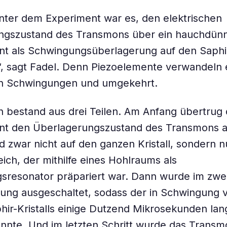
inter dem Experiment war es, den elektrischen
ngszustand des Transmons über ein hauchdün
t als Schwingungsüberlagerung auf den Saphir-
, sagt Fadel. Denn Piezoelemente verwandeln e
n Schwingungen und umgekehrt.
 bestand aus drei Teilen. Am Anfang übertrug 
nt den Überlagerungszustand des Transmons a
nd zwar nicht auf den ganzen Kristall, sondern n
eich, der mithilfe eines Hohlraums als
resonator präpariert war. Dann wurde im zwei
ung ausgeschaltet, sodass der in Schwingung v
phir-Kristalls einige Dutzend Mikrosekunden lang
onnte. Und im letzten Schritt wurde das Trans