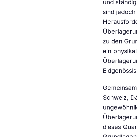
und ständi
sind jedoch
Herausforde
Überlagerun
zu den Grun
ein physika
Überlagerun
Eidgenössi
Gemeinsam 
Schweiz, Dä
ungewöhnli
Überlageru
dieses Quan
Grundlagen