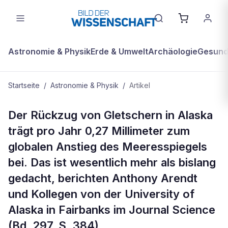
Astronomie & Physik
Erde & Umwelt
Archäologie
Gesundh
Startseite
/
Astronomie & Physik
/
Artikel
ASTRONOMIE & PHYSIK
Der Rückzug von Gletschern in Alaska
Schmelzende Gletscher in Alaska
trägt pro Jahr 0,27 Millimeter zum
beschleunigen Meeresspiegelanstieg
globalen Anstieg des Meeresspiegels
bei. Das ist wesentlich mehr als bislang
gedacht, berichten Anthony Arendt
und Kollegen von der University of
Alaska in Fairbanks im Journal Science
(Bd. 297, S. 384).