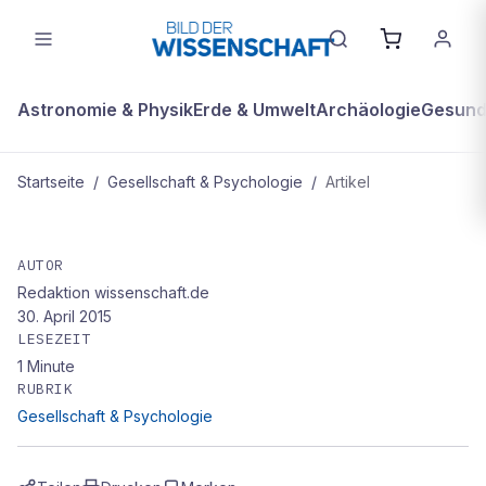
Astronomie & Physik
Erde & Umwelt
Archäologie
Gesundh
Startseite
/
Gesellschaft & Psychologie
/
Artikel
GESELLSCHAFT & PSYCHOLOGIE
Schlaflos fröhlich
AUTOR
Redaktion wissenschaft.de
30. April 2015
LESEZEIT
1
Minute
RUBRIK
Gesellschaft & Psychologie