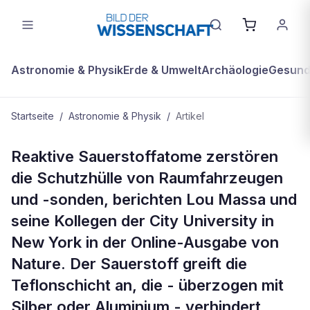
Astronomie & Physik
Erde & Umwelt
Archäologie
Gesundh
Startseite
/
Astronomie & Physik
/
Artikel
ASTRONOMIE & PHYSIK
Reaktive Sauerstoffatome zerstören
Sauerstoffatome gefährden
die Schutzhülle von Raumfahrzeugen
Raumsonden
und -sonden, berichten Lou Massa und
seine Kollegen der City University in
New York in der Online-Ausgabe von
Nature. Der Sauerstoff greift die
Teflonschicht an, die - überzogen mit
Silber oder Aluminium - verhindert,