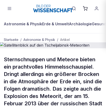
Astronomie & Physik
Erde & Umwelt
Archäologie
Gesundh
Startseite
/
Astronomie & Physik
/
Artikel
ASTRONOMIE & PHYSIK
Sternschnuppen und Meteore bieten
Satellitenblick auf den
ein prachtvolles Himmelsschauspiel.
Tscheljabinsk-Meteoriten
Dringt allerdings ein größerer Brocken
in die Atmosphäre der Erde ein, sind die
Folgen dramatisch. Das zeigte auch die
Explosion des Meteorit, der am 15.
Februar 2013 über der russischen Stadt