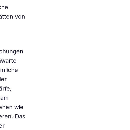
che
ätten von
lichungen
nwarte
umliche
der
rfe,
 am
ehen wie
eren. Das
er