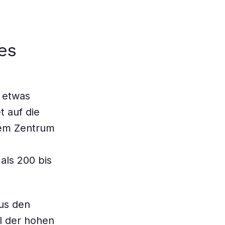
es
 etwas
t auf die
rem Zentrum
als 200 bis
aus den
l der hohen