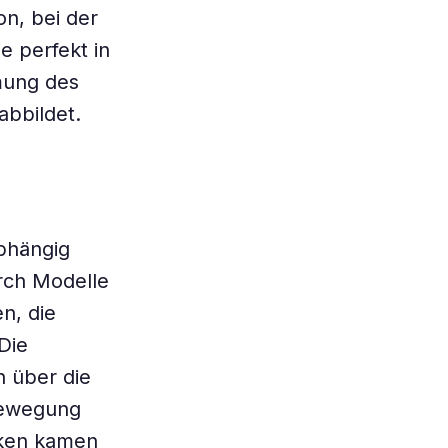
on, bei der
e perfekt in
mmung des
abbildet.
bhängig
rch Modelle
n, die
Die
 über die
 Bewegung
lken kamen