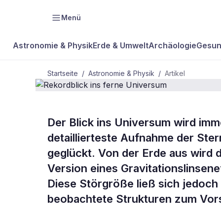
Menü
Astronomie & Physik
Erde & Umwelt
Archäologie
Gesun
Startseite
/
Astronomie & Physik
/
Artikel
ASTRONOMIE & PHYSIK
Der Blick ins Universum wird imm
Rekordblick 
detaillierteste Aufnahme der Ste
geglückt. Von der Erde aus wird d
Universum
Version eines Gravitationslinsene
Diese Störgröße ließ sich jedoch
beobachtete Strukturen zum Vor