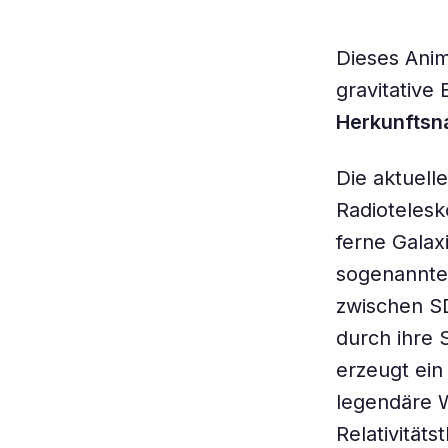
Dieses Anim
gravitative
Herkunftsn
Die aktuel
Radiotelesk
ferne Galax
sogenannten
zwischen SD
durch ihre 
erzeugt ein
legendäre W
Relativitäts