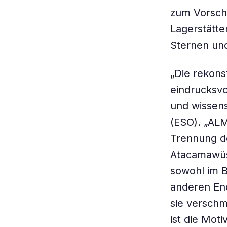
zum Vorsche
Lagerstätte
Sternen und
„Die rekons
eindrucksvo
und wissens
(ESO). „ALM
Trennung d
Atacamawüst
sowohl im B
anderen En
sie verschm
ist die Moti