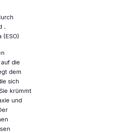
durch
rd
.
 (ESO)
en
 auf die
iegt dem
ie sich
 Sie krümmt
axie und
Der
nen
nsen