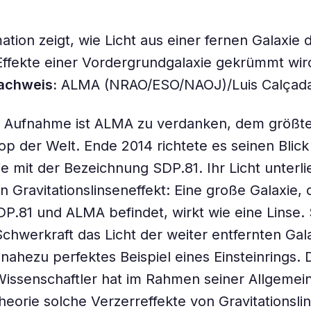
ation zeigt, wie Licht aus einer fernen Galaxie 
 Effekte einer Vordergrundgalaxie gekrümmt wi
achweis:
ALMA (NRAO/ESO/NAOJ)/Luis Calçada
le Aufnahme ist ALMA zu verdanken, dem größt
op der Welt. Ende 2014 richtete es seinen Blick
ie mit der Bezeichnung SDP.81. Ihr Licht unterl
 Gravitationslinseneffekt: Eine große Galaxie, d
P.81 und ALMA befindet, wirkt wie eine Linse.
Schwerkraft das Licht der weiter entfernten Gal
 nahezu perfektes Beispiel eines Einsteinrings. 
issenschaftler hat im Rahmen seiner Allgemei
theorie solche Verzerreffekte von Gravitationsli