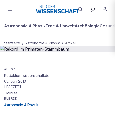
Astronomie & Physik
Erde & Umwelt
Archäologie
Gesundh
Startseite
/
Astronomie & Physik
/
Artikel
ASTRONOMIE & PHYSIK
Rekord im Primaten-Stammbaum
AUTOR
Redaktion wissenschaft.de
05. Juni 2013
LESEZEIT
1
Minute
RUBRIK
Astronomie & Physik