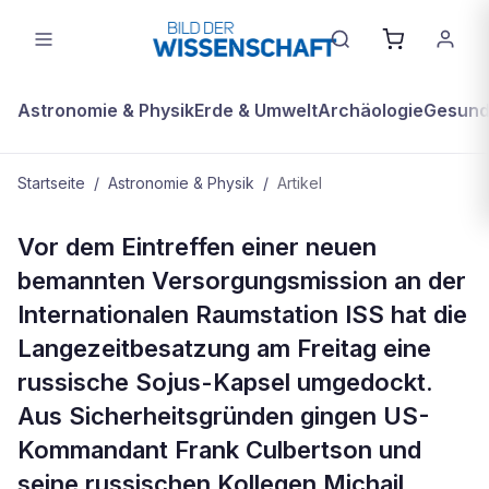
Astronomie & Physik
Erde & Umwelt
Archäologie
Gesundh
Startseite
/
Astronomie & Physik
/
Artikel
ASTRONOMIE & PHYSIK
Vor dem Eintreffen einer neuen
Raumschiff an ISS umgekoppelt -
bemannten Versorgungsmission an der
erste Europäerin vor Start
Internationalen Raumstation ISS hat die
Langezeitbesatzung am Freitag eine
russische Sojus-Kapsel umgedockt.
Aus Sicherheitsgründen gingen US-
Kommandant Frank Culbertson und
seine russischen Kollegen Michail