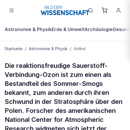
Astronomie & Physik
Erde & Umwelt
Archäologie
Gesundh
Startseite
/
Astronomie & Physik
/
Artikel
ASTRONOMIE & PHYSIK
Die reaktionsfreudige Sauerstoff-
Rätselhafte Ozonchemie
Verbindung-Ozon ist zum einen als
Bestandteil des Sommer-Smogs
bekannt, zum anderen durch ihren
Schwund in der Stratosphäre über den
Polen. Forscher des amerikanischen
National Center for Atmospheric
Research widmeten sich jetzt der