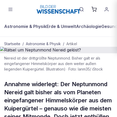
Astronomie & Physik
Erde & Umwelt
Archäologie
Gesundh
Startseite
/
Astronomie & Physik
/
Artikel
Nereid ist der drittgrößte Neptunmond. Bisher galt er als
ASTRONOMIE & PHYSIK
eingefangener Himmelskörper aus dem weiter außen
liegenden Kuipergürtel. (Illustration)
·
Foto: Ianm35/ iStock
Rätsel um Neptunmond Nereid
gelöst?
Annahme widerlegt: Der Neptunmond
Nereid galt bisher als vom Planeten
eingefangener Himmelskörper aus dem
Kuipergürtel – genauso wie die meisten
seiner Mitmonde. Doch jetzt enthüllen