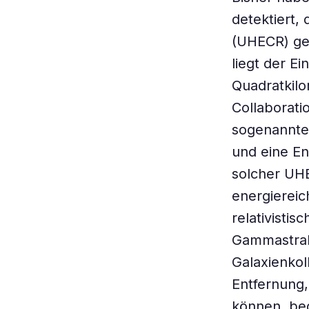
detektiert,
(UHECR) geh
liegt der E
Quadratkilo
Collaborati
sogenannte 
und eine En
solcher UHE
energierei
relativisti
Gammastrah
Galaxienkoll
Entfernung,
können, beg