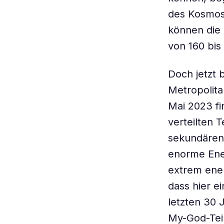
des Kosmos
können die
von 160 bis
Doch jetzt 
Metropolita
Mai 2023 fi
verteilten 
sekundären 
enorme Ener
extrem ener
dass hier ei
letzten 30 J
My-God-Teil