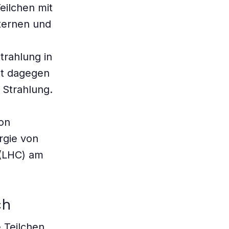
eilchen mit
ternen und
rahlung in
st dagegen
 Strahlung.
ion
rgie von
 (LHC) am
ch
 Teilchen