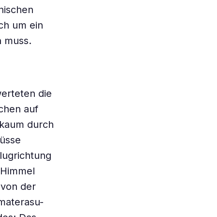
anischen
ch um ein
n muss.
erteten die
chen auf
n kaum durch
lüsse
lugrichtung
 Himmel
 von der
Amaterasu-