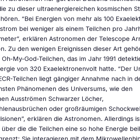
 die zu dieser ultraenergiereichen kosmischen S
ören. “Bei Energien von mehr als 100 Exaelek
instrom bei weniger als einem Teilchen pro Jah
meter”, erklären Astronomen der Telescope Ar
on. Zu den wenigen Ereignissen dieser Art gehö
Oh-My-God-Teilchen, das im Jahr 1991 detekti
ergie von 320 Exaelektronenvolt hatte. “Der U
CR-Teilchen liegt gängiger Annahme nach in d
chsten Phänomenen des Universums, wie den
schen Ausströmen Schwarzer Löcher,
lenausbrüchen oder großräumigen Schockwel
isionen”, erklären die Astronomen. Allerdings is
 über die die Teilchen eine so hohe Energie be
renzt: Sie interagieren mit dem Mikrowellenhi