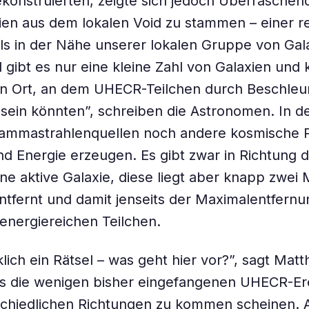
ekonstruierten, zeigte sich jedoch Überraschen
hien aus dem lokalen Void zu stammen – einer re
ls in der Nähe unserer lokalen Gruppe von Gala
 gibt es nur eine kleine Zahl von Galaxien und 
ein Ort, an dem UHECR-Teilchen durch Beschle
sein könnten”, schreiben die Astronomen. In d
ammastrahlenquellen noch andere kosmische
d Energie erzeugen. Es gibt zwar in Richtung 
ne aktive Galaxie, diese liegt aber knapp zwei M
entfernt und damit jenseits der Maximalentfernu
aenergiereichen Teilchen.
klich ein Rätsel – was geht hier vor?”, sagt Mat
s die wenigen bisher eingefangenen UHECR-Ere
schiedlichen Richtungen zu kommen scheinen. 