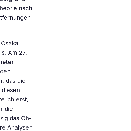
heorie nach
ntfernungen
r Osaka
is. Am 27.
meter
 den
, das die
 diesen
 ich erst,
r die
nzig das Oh-
re Analysen