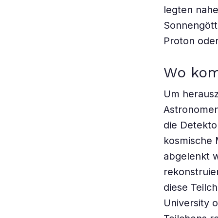
legten nahe
Sonnengötti
Proton ode
Wo kom
Um herausz
Astronomen 
die Detekto
kosmische 
abgelenkt w
rekonstrui
diese Teilc
University 