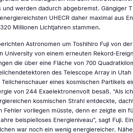
 und werden dadurch abgebremst. Gängiger T
 energiereichsten UHECR daher maximal aus E
 320 Millionen Lichtjahren stammen.
berichten Astronomen um Toshihiro Fuji von de
n University von einem erneuten Rekord-Ereign
ngen die über eine Fläche von 700 Quadratkilo
Teilchendetektoren des Telescope Array in Utah
Teilchenschauer eines kosmischen Partikels ein
gie von 244 Exaelektronenvolt besaß. “Als ich
giereichen kosmischen Strahl entdeckte, dachte
n Fehler vorliegen müsste, denn er zeigte ein fü
ahre beispielloses Energieniveau”, sagt Fuji. Ei
chen war noch ein wenig energiereicher. Nähe