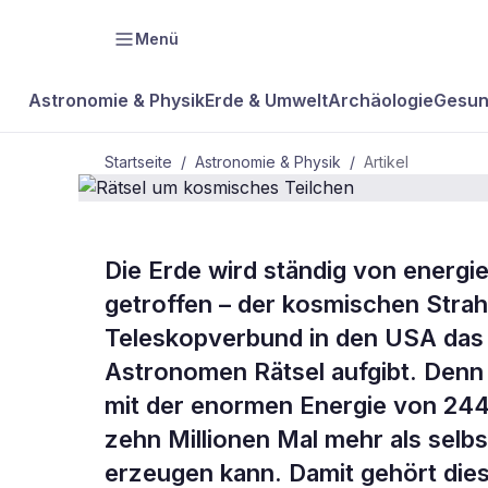
Menü
Astronomie & Physik
Erde & Umwelt
Archäologie
Gesun
Startseite
/
Astronomie & Physik
/
Artikel
ASTRONOMIE & PHYSIK
Die Erde wird ständig von energi
Rätsel um k
getroffen – der kosmischen Strah
Teleskopverbund in den USA das 
Teilchen
Astronomen Rätsel aufgibt. Denn 
mit der enormen Energie von 244
zehn Millionen Mal mehr als selbs
erzeugen kann. Damit gehört dies