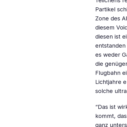
Teilchens r
Partikel sc
Zone des Al
diesem Void
diesen ist 
entstanden 
es weder G
die genügen
Flugbahn ei
Lichtjahre 
solche ultr
“Das ist wir
kommt, das
ganz unter