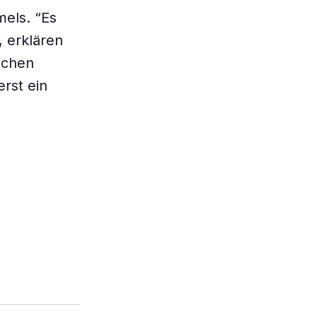
els. “Es
, erklären
ichen
erst ein