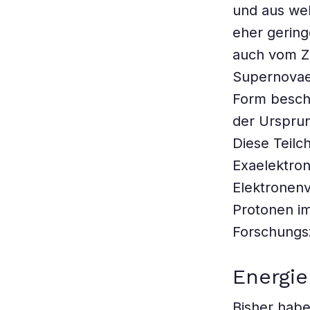
und aus wel
eher gerin
auch vom Z
Supernovae
Form beschl
der Ursprun
Diese Teilc
Exaelektrone
Elektronenv
Protonen im
Forschungs
Energie
Bisher hab