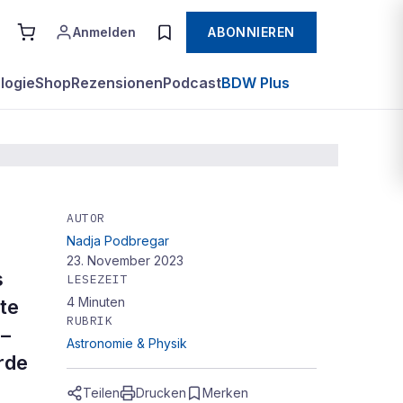
Anmelden
ABONNIEREN
logie
Shop
Rezensionen
Podcast
BDW Plus
AUTOR
Nadja Podbregar
23. November 2023
s
LESEZEIT
4
Minuten
te
RUBRIK
 –
Astronomie & Physik
rde
Teilen
Drucken
Merken