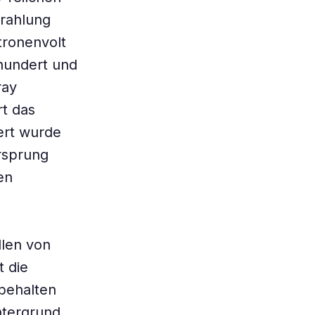
trahlung
tronenvolt
rhundert und
ray
rt das
ert wurde
rsprung
en
len von
t die
ibehalten
ntergrund