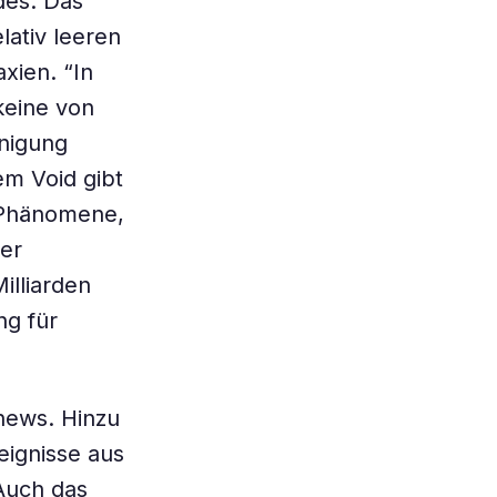
des: Das
lativ leeren
xien. “In
keine von
unigung
em Void gibt
 Phänomene,
der
illiarden
ng für
thews. Hinzu
ignisse aus
Auch das