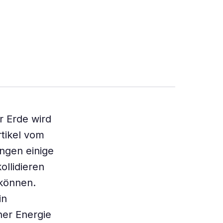
r Erde wird
rtikel vom
ngen einige
ollidieren
können.
in
her Energie