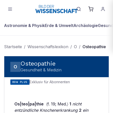
Astronomie & Physik
Erde & Umwelt
Archäologie
Gesundh
Startseite
/
Wissenschaftslexikon
/
O
/
Osteopathie
Osteopathie
O
Gesundheit & Medizin
Exklusiv für Abonnenten
BDW PLUS
Os|teo|pa|thie
〈f. 19; Med.〉
1
nicht
entzündliche Knochenerkrankung
2
ein