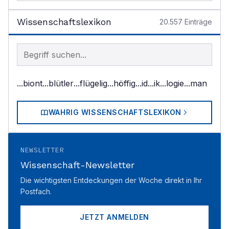
Wissenschaftslexikon
20.557
Einträge
Begriff im Lexikon suchen
...biont
...blütler
...flügelig
...höffig
...id
...ik
...logie
...man
WAHRIG WISSENSCHAFTSLEXIKON
NEWSLETTER
Wissenschaft-Newsletter
Die wichtigsten Entdeckungen der Woche direkt in Ihr
Postfach.
JETZT ANMELDEN