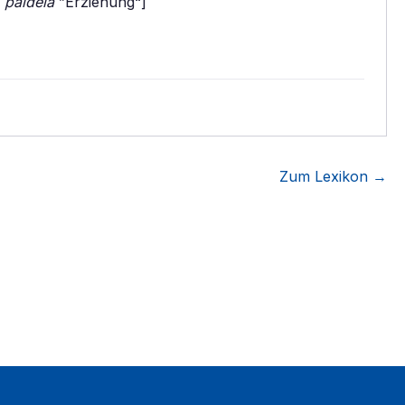
+
paideia
”Erziehung“]
Zum Lexikon →