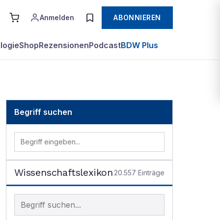
Anmelden
ABONNIEREN
logie
Shop
Rezensionen
Podcast
BDW Plus
Begriff suchen
Wissenschaftslexikon
20.557
Einträge
Begriff im Lexikon suchen