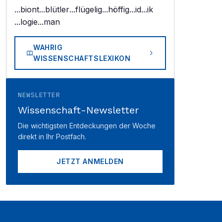
...biont
...blütler
...flügelig
...höffig
...id
...ik
...logie
...man
WAHRIG
WISSENSCHAFTSLEXIKON
NEWSLETTER
Wissenschaft-Newsletter
Die wichtigsten Entdeckungen der Woche
direkt in Ihr Postfach.
JETZT ANMELDEN