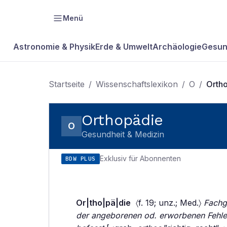
Menü
Astronomie & Physik
Erde & Umwelt
Archäologie
Gesun
Startseite
/
Wissenschaftslexikon
/
O
/
Orth
Orthopädie
O
Gesundheit & Medizin
Exklusiv für Abonnenten
BDW PLUS
Or|tho|pä|die
〈f. 19; unz.; Med.〉
Fachg
der angeborenen od. erworbenen Fehl