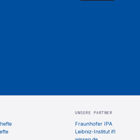
UNSERE PARTNER
hefte
Fraunhofer IPA
efte
Leibniz-Institut ifl
wissen.de