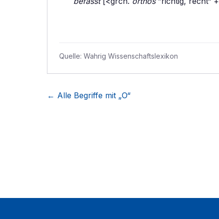
befasst
[<grch.
orthos
”richtig, recht“ 
Quelle:
Wahrig Wissenschaftslexikon
← Alle Begriffe mit „
O
“