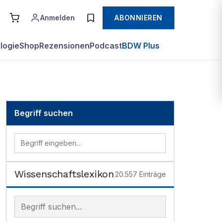
Anmelden
ABONNIEREN
logie
Shop
Rezensionen
Podcast
BDW Plus
Begriff suchen
Wissenschaftslexikon
20.557
Einträge
Begriff im Lexikon suchen