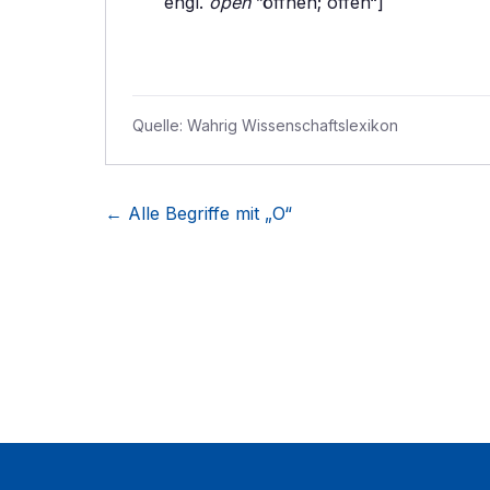
engl.
open
”öffnen; offen“]
Quelle:
Wahrig Wissenschaftslexikon
← Alle Begriffe mit „
O
“