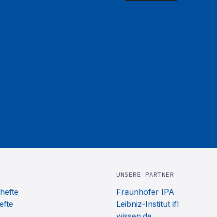
UNSERE PARTNER
hefte
Fraunhofer IPA
efte
Leibniz-Institut ifl
wissen.de