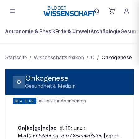
Astronomie & Physik
Erde & Umwelt
Archäologie
Gesundh
Startseite
/
Wissenschaftslexikon
/
O
/
Onkogenese
Onkogenese
O
Gesundheit & Medizin
Exklusiv für Abonnenten
BDW PLUS
On|ko|ge|ne|se
〈f. 19; unz.;
Med.〉
Entstehung von Geschwülsten
[<grch.