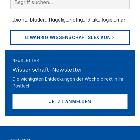
...biont
...blütler
...flügelig
...höffig
...id
...ik
...logie
...man
WAHRIG WISSENSCHAFTSLEXIKON
NEWSLETTER
Wissenschaft-Newsletter
Die wichtigsten Entdeckungen der Woche direkt in Ihr
Postfach.
JETZT ANMELDEN