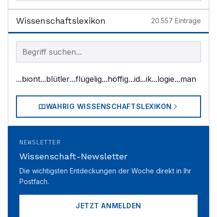
Wissenschaftslexikon
20.557
Einträge
Begriff im Lexikon suchen
...biont
...blütler
...flügelig
...höffig
...id
...ik
...logie
...man
WAHRIG WISSENSCHAFTSLEXIKON
NEWSLETTER
Wissenschaft-Newsletter
Die wichtigsten Entdeckungen der Woche direkt in Ihr
Postfach.
JETZT ANMELDEN