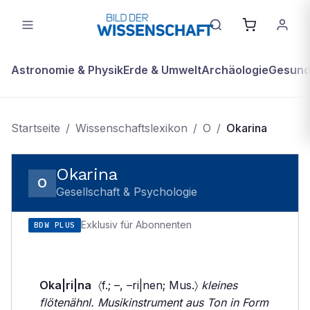
Astronomie & Physik
Erde & Umwelt
Archäologie
Gesundh
Startseite
/
Wissenschaftslexikon
/
O
/
Okarina
Okarina
O
Gesellschaft & Psychologie
Exklusiv für Abonnenten
BDW PLUS
Oka|ri|na
〈f.; –, –ri|nen; Mus.〉
kleines
flötenähnl. Musikinstrument aus Ton in Form